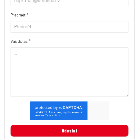
*
Předmět
*
Váš dotaz
Odeslat