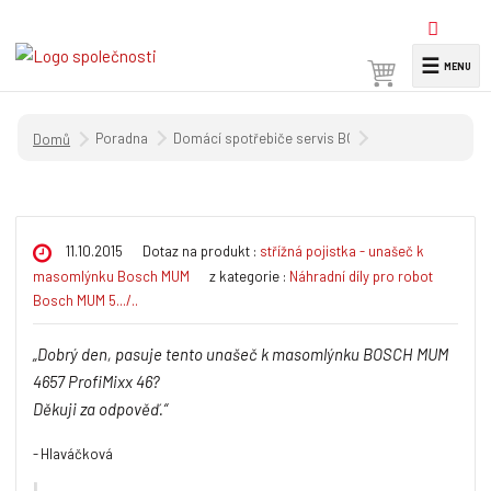
☰
V
y
h
Úvodní strana
Poradna
Domácí spotřebiče servis BOSCH SIEMENS
l
e
d
a
11.10.2015
Dotaz na produkt :
střížná pojistka - unašeč k
t
masomlýnku Bosch MUM
z kategorie :
Náhradní díly pro robot
Bosch MUM 5.../..
Dobrý den, pasuje tento unašeč k masomlýnku BOSCH MUM 
4657 ProfiMixx 46?

Děkuji za odpověď.
Hlaváčková