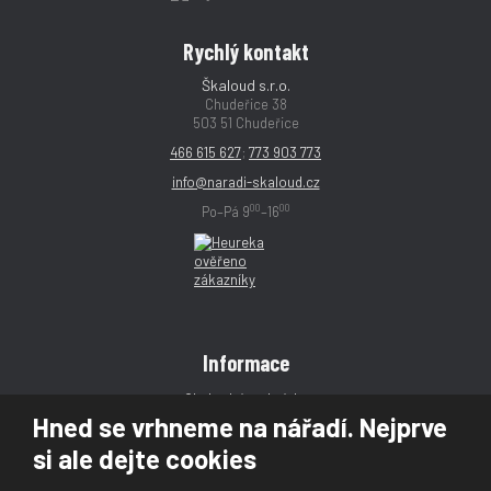
Rychlý kontakt
Škaloud s.r.o.
Chudeřice 38
503 51 Chudeřice
466 615 627
;
773 903 773
info@naradi-skaloud.cz
00
00
Po–Pá 9
–16
Informace
Obchodní podmínky
Hned se vrhneme na nářadí. Nejprve
Reklamace
si ale dejte cookies
Magazín