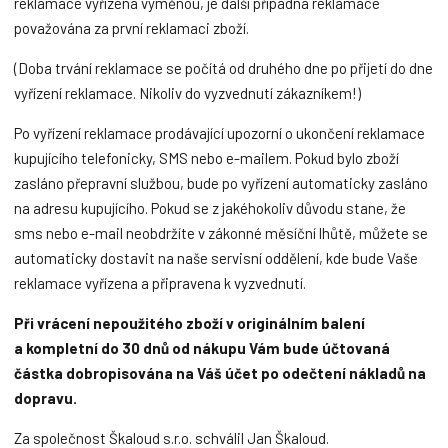
reklamace vyřízena výměnou, je další případná reklamace
považována za první reklamaci zboží.
(Doba trvání reklamace se počítá od druhého dne po přijetí do dne
vyřízení reklamace. Nikoliv do vyzvednutí zákazníkem!)
Po vyřízení reklamace prodávající upozorní o ukončení reklamace
kupujícího telefonicky, SMS nebo e-mailem. Pokud bylo zboží
zasláno přepravní službou, bude po vyřízení automaticky zasláno
na adresu kupujícího. Pokud se z jakéhokoliv důvodu stane, že
sms nebo e-mail neobdržíte v zákonné měsíční lhůtě, můžete se
automaticky dostavit na naše servisní oddělení, kde bude Vaše
reklamace vyřízena a připravena k vyzvednutí.
Při vrácení nepoužitého zboží v originálním balení
a kompletní do 30 dnů od nákupu Vám bude účtovaná
částka dobropisována na Váš účet po odečtení nákladů na
dopravu.
Za společnost Škaloud s.r.o. schválil Jan Škaloud.