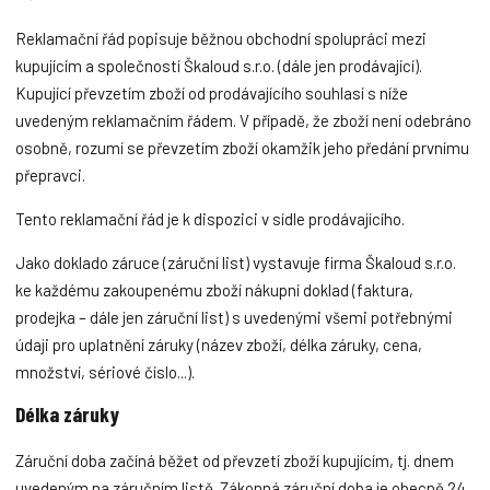
Reklamační řád popisuje běžnou obchodní spolupráci mezi
kupujícím a společností Škaloud s.r.o. (dále jen prodávající).
Kupující převzetím zboží od prodávajícího souhlasí s níže
uvedeným reklamačním řádem. V případě, že zboží není odebráno
osobně, rozumí se převzetím zboží okamžik jeho předání prvnímu
přepravci.
Tento reklamační řád je k dispozici v sídle prodávajícího.
Jako doklado záruce (záruční list) vystavuje firma Škaloud s.r.o.
ke každému zakoupenému zboží nákupní doklad (faktura,
prodejka – dále jen záruční list) s uvedenými všemi potřebnými
údaji pro uplatnění záruky (název zboží, délka záruky, cena,
množství, sériové číslo...).
Délka záruky
Záruční doba začíná běžet od převzetí zboží kupujícím, tj. dnem
uvedeným na záručním listě. Zákonná záruční doba je obecně 24