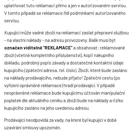
uplatňovat tuto reklamaci přímo a jen v autorizovaném servisu.
V tomto případě se reklamace řídí podmínkami autorizovaného
servisu.
Kupující může vadné zboží na reklamaci zaslat přepravní službou
- na vlastní náklady - na adresu provozovny. Balík musí být
označen viditelně “REKLAMACE”
a obsahovat: reklamované
zboží (včetně kompletního příslušenství), kopii nákupního
dokladu, podrobný popis závady a dostatečné kontaktní údaje
kupujícího (zpáteční adresa, tel. číslo). Zboží, které bude zasláno
na náklady prodávajícího, nebude přijato! Zpáteční cestu (po
vyřízení oprávněné reklamace) hradí prodávající. V případě
neoprávněné reklamace bude kupujícímu účtován manipulační
poplatek dle aktuálního ceníku a zboží bude na náklady a riziko
kupujícího zasláno na jeho uvedenou adresu.
Prodávající neodpovídá za vady, na které byl kupující v době
uzavírání smlouvy upozorněn.