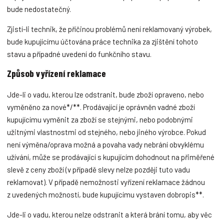
bude nedostatečný.
Zjistí-li technik, že příčinou problémů není reklamovaný výrobek,
bude kupujícímu účtována práce technika za zjištění tohoto
stavu a případné uvedení do funkčního stavu.
Způsob vyřízení reklamace
Jde-li o vadu, kterou lze odstranit, bude zboží opraveno, nebo
vyměněno za nové*/**. Prodávající je oprávněn vadné zboží
kupujícímu vyměnit za zboží se stejnými, nebo podobnými
užitnými vlastnostmi od stejného, nebo jiného výrobce. Pokud
není výměna/oprava možná a povaha vady nebrání obvyklému
užívání, může se prodávající s kupujícím dohodnout na přiměřené
slevě z ceny zboží (v případě slevy nelze později tuto vadu
reklamovat). V případě nemožnosti vyřízení reklamace žádnou
z uvedených možností, bude kupujícímu vystaven dobropis**.
Jde-li o vadu, kterou nelze odstranit a která brání tomu, aby věc