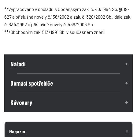
*/Vypracováno v souladu s Občanským zák. č. 40/1964 Sb. §619-
627 a příslušné novely č.136/2002 a zák. č. 320/2002 Sb., dále zák.
č. 634/1992 a příslušné novely č. 439/2003 Sb.
**/Obchodním zák. 513/1991 Sb. v současném znění
Nářadí
Domácí spotřebiče
Kávovary
Magazín