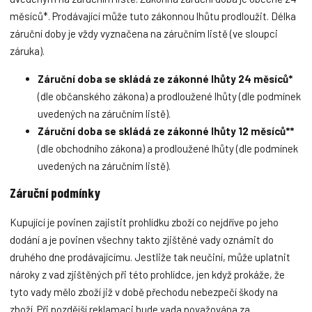
měsíců*. Prodávající může tuto zákonnou lhůtu prodloužit. Délka
záruční doby je vždy vyznačena na záručním listě (ve sloupci
záruka).
Záruční doba se skládá ze zákonné lhůty 24 měsíců*
(dle občanského zákona) a prodloužené lhůty (dle podmínek
uvedených na záručním listě).
Záruční doba se skládá ze zákonné lhůty 12 měsíců**
(dle obchodního zákona) a prodloužené lhůty (dle podmínek
uvedených na záručním listě).
Záruční podmínky
Kupující je povinen zajistit prohlídku zboží co nejdříve po jeho
dodání a je povinen všechny takto zjištěné vady oznámit do
druhého dne prodávajícímu. Jestliže tak neučiní, může uplatnit
nároky z vad zjištěných při této prohlídce, jen když prokáže, že
tyto vady mělo zboží již v době přechodu nebezpečí škody na
zboží. Při pozdější reklamaci bude vada považována za