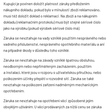
Kupující je povinen doložit platnost záruky předložením
nákupního dokladu, pokud bylo v minulosti zboží reklamováno,
musí též doložit doklad o reklamaci. Na zboží a na nákupním
dokladu (reklamačním protokolu) musí být stejné sériové číslo
jako na výrobku (pokud výrobek sériové číslo má).
Záruka se nevztahuje na vady vzniklé použitím nesprávného nebo
vadného příslušenství, nesprávného spotřebního materiálu a ani
na případné škody v důsledku toho vzniklé.
Záruka se nevztahuje na závady vzniklé špatnou obsluhou,
neodborným nebo nepřiměřeným zacházením, použitím
a instalací, které jsou v rozporu s uživatelskou příručkou, nebo
poškozením účinky přepětí v rozvodné síti. Záruka se také
nevztahuje na poškození zařízení nadměrným mechanickým
opotřebením.
Záruka se nevztahuje na opotřebení věci způsobené jejím
obvyklým užíváním. U věcí prodávaných za nižší cenu se záruka