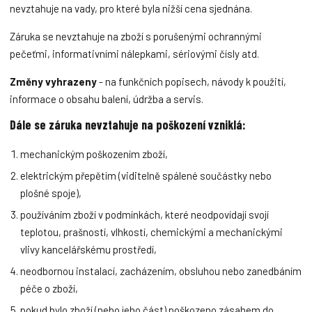
nevztahuje na vady, pro které byla nižší cena sjednána.
Záruka se nevztahuje na zboží s porušenými ochrannými
pečeťmi, informativními nálepkami, sériovými čísly atd.
Změny vyhrazeny
- na funkčních popisech, návody k použití,
informace o obsahu balení, údržba a servis.
Dále se záruka nevztahuje na poškození vzniklá:
mechanickým poškozením zboží,
elektrickým přepětím (viditelně spálené součástky nebo
plošné spoje),
používáním zboží v podmínkách, které neodpovídají svojí
teplotou, prašností, vlhkostí, chemickými a mechanickými
vlivy kancelářskému prostředí,
neodbornou instalací, zacházením, obsluhou nebo zanedbáním
péče o zboží,
pokud bylo zboží (nebo jeho část) poškozeno zásahem do