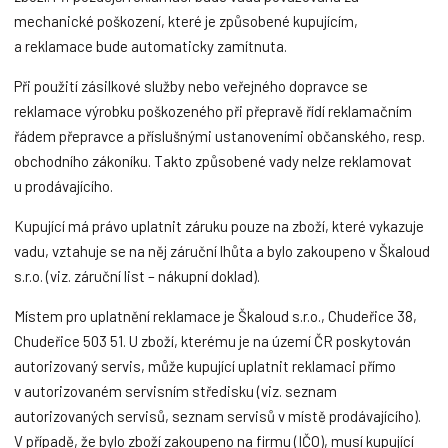
mechanické poškození, které je způsobené kupujícím,
a reklamace bude automaticky zamítnuta.
Při použití zásilkové služby nebo veřejného dopravce se
reklamace výrobku poškozeného při přepravě řídí reklamačním
řádem přepravce a příslušnými ustanoveními občanského, resp.
obchodního zákoníku. Takto způsobené vady nelze reklamovat
u prodávajícího.
Kupující má právo uplatnit záruku pouze na zboží, které vykazuje
vadu, vztahuje se na něj záruční lhůta a bylo zakoupeno v Škaloud
s.r.o. (viz. záruční list – nákupní doklad).
Místem pro uplatnění reklamace je Škaloud s.r.o., Chudeřice 38,
Chudeřice 503 51. U zboží, kterému je na území ČR poskytován
autorizovaný servis, může kupující uplatnit reklamaci přímo
v autorizovaném servisním středisku (viz. seznam
autorizovaných servisů, seznam servisů v místě prodávajícího).
V případě, že bylo zboží zakoupeno na firmu (IČO), musí kupující