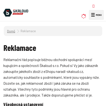
☰
V
y
h
Úvodní strana
Reklamace
l
e
d
Reklamace
a
t
Reklamační řád popisuje běžnou obchodní spolupráci mezi
kupujícím a společností Škaloud s.r.o. Pokud si Vy jako zákazník
zakoupíte jakékoliv zboží z eShopu naradi-skaloud.cz,
automaticky souhlasíte s podmínkami, které jsou vypsány níže.
Dozvíte se, jak reklamovat zboží i jaká záruka se na zboží
vztahuje. Všechny tyto podmínky jsou hlavně pro ochranu
zákazníka, ale i prodejce. Takže doporučujeme přečíst si je.
Všeobecná ustanovení