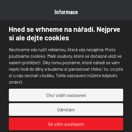
Informace
Obchodní podmínky
Hned se vrhneme na nářadí. Nejprve
Reklamace
si ale dejte cookies
Magazín
Poradna
Nechceme vás rušit reklamou, která vás nezajímá. Proto
Kontakt
používáme cookies. Malé soubory, které se dočasně uloží ve
vašem prohlížeči. Díky tomu poznáme, které nářadí se vám
nejvíc hodí do dílny a budeme si pamatovat třeba i to, co jste
si u nás nechali v košíku. Tohle nastavení můžete kdykoliv
změnit.
© 2026, Škaloud s.r.o.
Chci vidět nastavení
Prohlášení o přístupnosti
|
Ochrana osobních údajů (GDPR)
|
Mapa stránek
|
|
Nastavení cookies
Odmítám
Náš
Náš
Se vším souhlasím