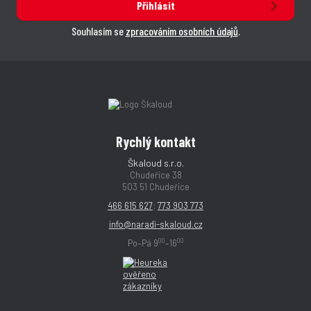
Přihlásit
Souhlasím se
zpracováním osobních údajů
.
Rychlý kontakt
Škaloud s.r.o.
Chudeřice 38
503 51 Chudeřice
466 615 627
;
773 903 773
info@naradi-skaloud.cz
00
00
Po–Pá 9
–16