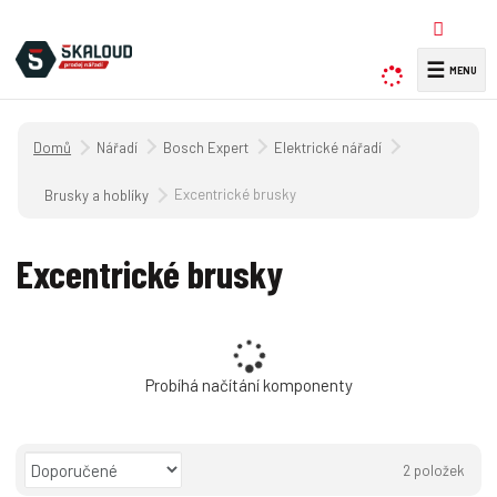
☰
V
y
h
Úvodní strana
Nářadí
Bosch Expert
Elektrické nářadí
l
e
Excentrické brusky
Brusky a hoblíky
d
a
Excentrické brusky
t
Probíhá načítání komponenty
Ř
2
položek
a
O
T
Ř