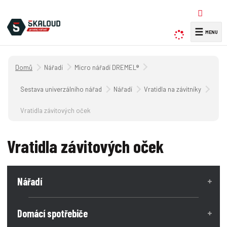
☰
V
y
h
Úvodní strana
Nářadí
Micro nářadí DREMEL®
l
e
Sestava univerzálního nářadí
Nářadí
Vratidla na závitníky
d
a
Vratidla závitových oček
t
Vratidla závitových oček
Nářadí
Domácí spotřebiče