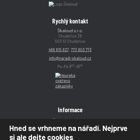
Rychlý kontakt
Škaloud s.r.o.
Chudeřice 38
503 51 Chudeřice
466 615 627
;
773 903 773
info@naradi-skaloud.cz
00
00
Po–Pá 9
–16
Informace
Obchodní podmínky
Hned se vrhneme na nářadí. Nejprve
Reklamace
si ale dejte cookies
Magazín