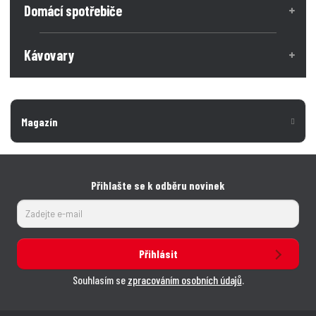
Domácí spotřebiče
s
s
t
t
t
v
v
Kávovary
í
í
Magazín
Přihlašte se k odběru novinek
Přihlásit
Souhlasím se
zpracováním osobních údajů
.