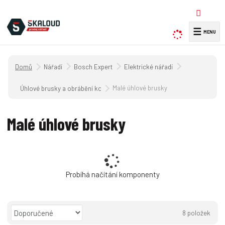
☰
V
y
h
Úvodní strana
Nářadí
Bosch Expert
Elektrické nářadí
l
e
Malé úhlové brusky
Úhlové brusky a obrábění kovů
d
a
Malé úhlové brusky
t
Probíhá načítání komponenty
Ř
8
položek
a
O
T
Ř