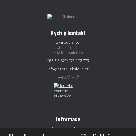
Rychlý kontakt
Škaloud s.r.o.
Chudeřice 38
503 51 Chudeřice
466 615 627
;
773 903 773
info@naradi-skaloud.cz
00
00
Po–Pá 9
–16
Informace
Obchodní podmínky