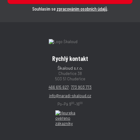
Souhlasím se
zpracováním osobních údajů
.
Rychlý kontakt
Škaloud s.r.o.
Chudeřice 38
503 51 Chudeřice
466 615 627
;
773 903 773
info@naradi-skaloud.cz
00
00
Po–Pá 9
–16