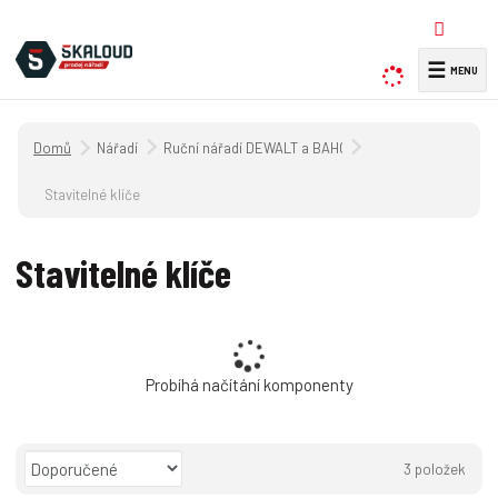
☰
V
y
h
Úvodní strana
Nářadí
Ruční nářadí DEWALT a BAHCO + příslušenství
l
e
Stavitelné klíče
d
a
Stavitelné klíče
t
Probíhá načítání komponenty
Ř
3
položek
a
O
T
Ř