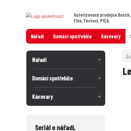
Autorizovaný prodejce Bosch,
Flex, Festool, PICA.
Nářadí
Domácí spotřebiče
Kávovary
Nářadí
Le
Domácí spotřebiče
Kávovary
Seriál o nářadí,