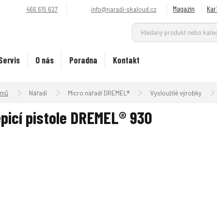
Magazín
Kar
466 615 627
info@naradi-skaloud.cz
Servis
O nás
Poradna
Kontakt
Úvodní strana
Nářadí
Micro nářadí DREMEL®
Vysloužilé výrobky
picí pistole DREMEL® 930