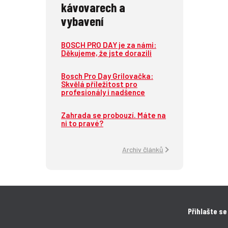
kávovarech a
vybavení
BOSCH PRO DAY je za námi:
Děkujeme, že jste dorazili
Bosch Pro Day Grilovačka:
Skvělá příležitost pro
profesionály i nadšence
Zahrada se probouzí. Máte na
ni to pravé?
Archiv článků
Přihlašte se