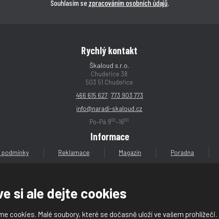
Souhlasím se
zpracováním osobních údajů
.
Rychlý kontakt
Škaloud s.r.o.
Chudeřice 38
503 51 Chudeřice
466 615 627
;
773 903 773
info@naradi-skaloud.cz
00
00
Po–Pá 9
–16
Informace
 podmínky
Reklamace
Magazín
Poradna
e si ale dejte cookies
e cookies. Malé soubory, které se dočasně uloží ve vašem prohlížeči.
loud s.r.o.