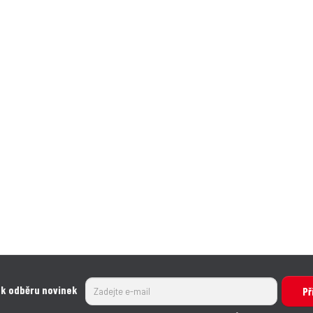
 k odběru novinek
Př