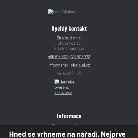
Rychlý kontakt
Škaloud s.r.o.
Chudeřice 38
503 51 Chudeřice
466 615 627
;
773 903 773
info@naradi-skaloud.cz
00
00
Po–Pá 9
–16
Informace
Obchodní podmínky
Hned se vrhneme na nářadí. Nejprve
Reklamace