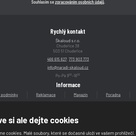
Souhlasím se
zpracováním osobních údajů
.
Rychlý kontakt
Škaloud s.r.o.
Chudeřice 38
503 51 Chudeřice
466 615 627
;
773 903 773
info@naradi-skaloud.cz
00
00
Po–Pá 9
–16
Informace
 podmínky
Reklamace
Magazín
Poradna
e si ale dejte cookies
e cookies. Malé soubory, které se dočasně uloží ve vašem prohlížeči.
loud s.r.o.