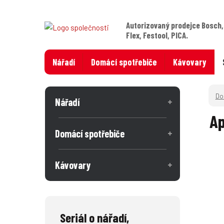
Autorizovaný prodejce Bosch,
Flex, Festool, PICA.
Nářadí
Domácí spotřebiče
Kávovary
Nářadí
Ap
Domácí spotřebiče
Kávovary
Seriál o nářadí,