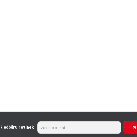
 k odběru novinek
Př