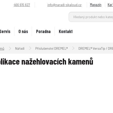
Magazín
Kar
466 615 627
info@naradi-skaloud.cz
Servis
O nás
Poradna
Kontakt
Úvodní strana
Nářadí
Příslušenství DREMEL®
DREMEL® VersaTip / DR
likace nažehlovacích kamenů