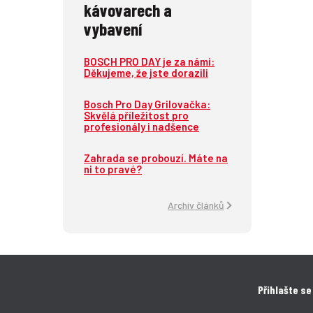
kávovarech a
vybavení
BOSCH PRO DAY je za námi:
Děkujeme, že jste dorazili
Bosch Pro Day Grilovačka:
Skvělá příležitost pro
profesionály i nadšence
Zahrada se probouzí. Máte na
ni to pravé?
Archiv článků
Přihlašte se