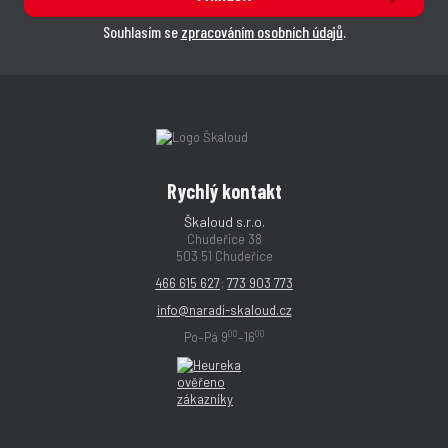
Souhlasím se
zpracováním osobních údajů
.
Rychlý kontakt
Škaloud s.r.o.
Chudeřice 38
503 51 Chudeřice
466 615 627
;
773 903 773
info@naradi-skaloud.cz
00
00
Po–Pá 9
–16