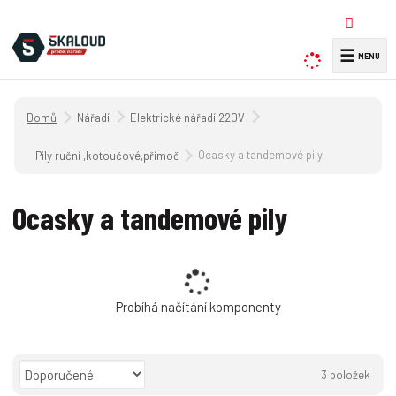
☰
V
y
h
Úvodní strana
Nářadí
Elektrické nářadí 220V
l
e
Ocasky a tandemové pily
Pily ruční ,kotoučové,přímočaré a řetězové 220V
d
a
Ocasky a tandemové pily
t
Probíhá načítání komponenty
Ř
3
položek
a
O
T
Ř