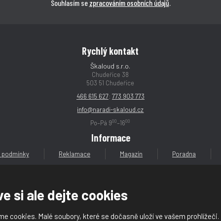
Souhlasím se
zpracováním osobních údajů
.
Rychlý kontakt
Škaloud s.r.o.
Chudeřice 38
503 51 Chudeřice
466 615 627
;
773 903 773
info@naradi-skaloud.cz
00
00
Po–Pá 9
–16
Informace
 podmínky
Reklamace
Magazín
Poradna
e si ale dejte cookies
e cookies. Malé soubory, které se dočasně uloží ve vašem prohlížeči.
loud s.r.o.