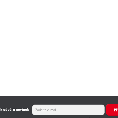
 k odběru novinek
Př