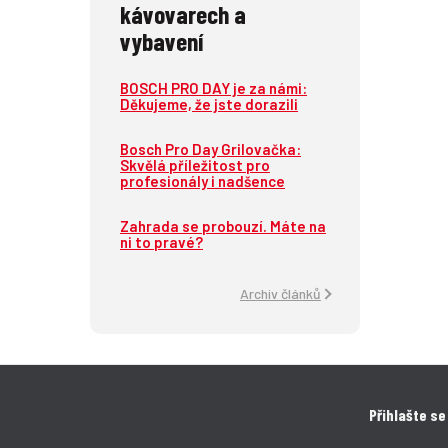
kávovarech a
vybavení
BOSCH PRO DAY je za námi:
Děkujeme, že jste dorazili
Bosch Pro Day Grilovačka:
Skvělá příležitost pro
profesionály i nadšence
Zahrada se probouzí. Máte na
ni to pravé?
Archiv článků
Přihlašte se