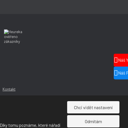
Náš 
Náš 
Kontakt
Chci vidět nastavení
Odmítám
 Díky tomu poznáme, které nářadí