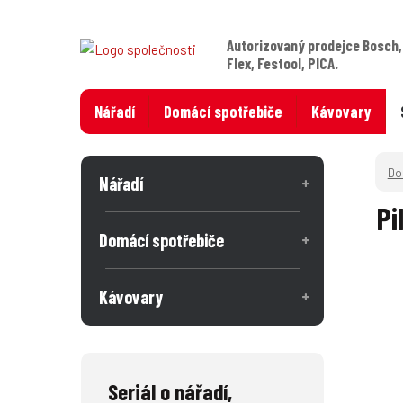
Autorizovaný prodejce Bosch,
Flex, Festool, PICA.
Nářadí
Domácí spotřebiče
Kávovary
Nářadí
Pi
Domácí spotřebiče
Kávovary
Seriál o nářadí,