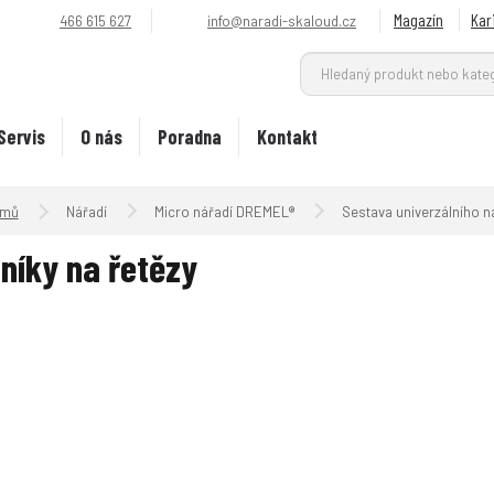
Magazín
Kar
466 615 627
info@naradi-skaloud.cz
Servis
O nás
Poradna
Kontakt
Úvodní strana
Nářadí
Micro nářadí DREMEL®
Sestava univerzálního n
lníky na řetězy