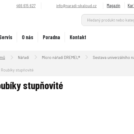
Magazín
Kar
466 615 627
info@naradi-skaloud.cz
Servis
O nás
Poradna
Kontakt
Úvodní strana
Nářadí
Micro nářadí DREMEL®
Sestava univerzálního n
Roubíky stupňovité
ubíky stupňovité