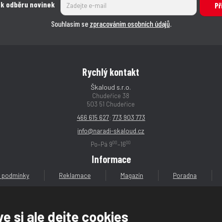
 k odběru novinek
Př
Souhlasím se
zpracováním osobních údajů
.
Rychlý kontakt
Škaloud s.r.o.
Chudeřice 38
503 51 Chudeřice
466 615 627
;
773 903 773
info@naradi-skaloud.cz
00
00
Po–Pá 9
–16
Informace
 podmínky
Reklamace
Magazín
Poradna
e si ale dejte cookies