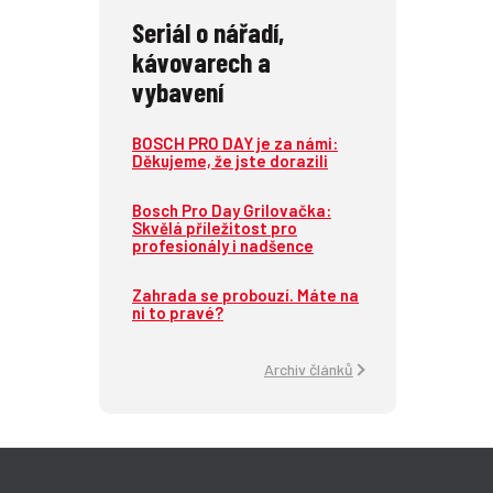
Seriál o nářadí,
kávovarech a
vybavení
BOSCH PRO DAY je za námi:
Děkujeme, že jste dorazili
Bosch Pro Day Grilovačka:
Skvělá příležitost pro
profesionály i nadšence
Zahrada se probouzí. Máte na
ni to pravé?
Archiv článků