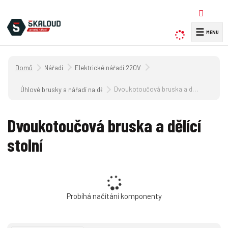
☰
V
y
h
Úvodní strana
Nářadí
Elektrické nářadí 220V
l
e
Dvoukotoučová bruska a dělící stolní
Úhlové brusky a nářadí na dělení a obrábění kovů 220V
d
a
Dvoukotoučová bruska a dělící
t
stolní
Probíhá načítání komponenty