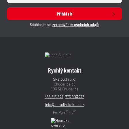
Přihlásit
Souhlasím se
zpracováním osobních údajů
.
Rychlý kontakt
Škaloud s.r.o.
Chudeřice 38
503 51 Chudeřice
466 615 627
;
773 903 773
info@naradi-skaloud.cz
00
00
Po–Pá 9
–16