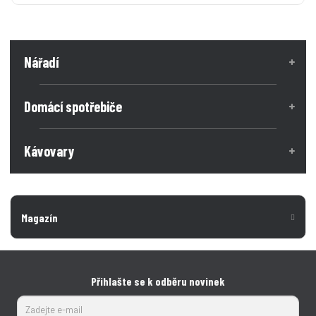
Nářadí
Domácí spotřebiče
Kávovary
Magazín
Přihlašte se k odběru novinek