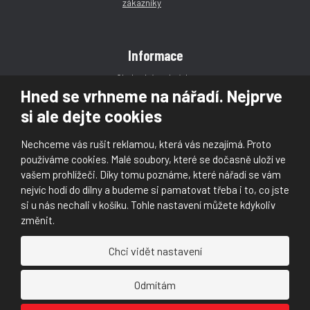
Informace
Obchodní podmínky
Hned se vrhneme na nářadí. Nejprve
Reklamace
si ale dejte cookies
Magazín
Poradna
Nechceme vás rušit reklamou, která vás nezajímá. Proto
Kontakt
používáme cookies. Malé soubory, které se dočasně uloží ve
vašem prohlížeči. Díky tomu poznáme, které nářadí se vám
nejvíc hodí do dílny a budeme si pamatovat třeba i to, co jste
si u nás nechali v košíku. Tohle nastavení můžete kdykoliv
změnit.
© 2026, Škaloud s.r.o.
Chci vidět nastavení
Prohlášení o přístupnosti
|
Ochrana osobních údajů (GDPR)
|
Mapa stránek
|
|
Nastavení cookies
Odmítám
Náš