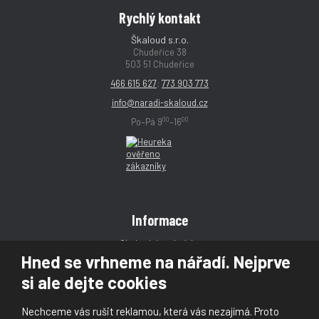
Rychlý kontakt
Škaloud s.r.o.
Chudeřice 38
503 51 Chudeřice
466 615 627
;
773 903 773
info@naradi-skaloud.cz
00
00
Po–Pá 9
–16
Informace
Obchodní podmínky
Hned se vrhneme na nářadí. Nejprve
Reklamace
si ale dejte cookies
Magazín
Poradna
Nechceme vás rušit reklamou, která vás nezajímá. Proto