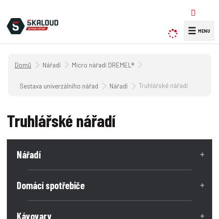
☰
V
y
h
Úvodní strana
Nářadí
Micro nářadí DREMEL®
l
e
Truhlářské nářadí
Sestava univerzálního nářadí
Nářadí
d
a
Truhlářské nářadí
t
Nářadí
Domácí spotřebiče
Kávovary