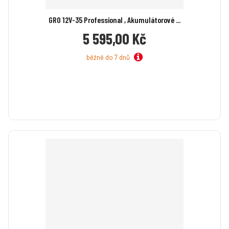
í
í
GRO 12V-35 Professional , Akumulátorové ...
5 595,00 Kč
běžně do 7 dnů