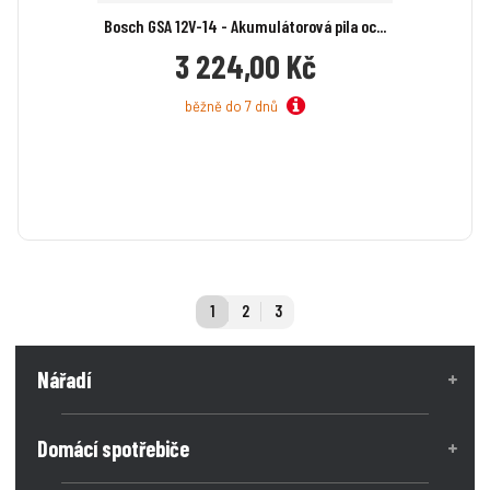
Bosch GSA 12V-14 - Akumulátorová pila oc...
3 224,00 Kč
běžně do 7 dnů
1
2
3
Nářadí
Domácí spotřebiče