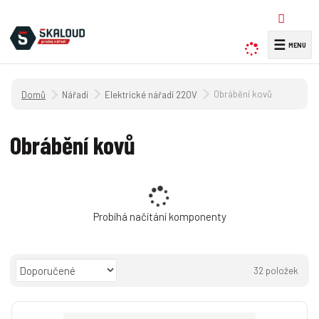
☰
V
y
h
Úvodní strana
Obrábění kovů
Nářadí
Elektrické nářadí 220V
l
e
d
Obrábění kovů
a
t
Probíhá načítání komponenty
Ř
32
položek
a
O
T
Ř
z
b
a
á
e