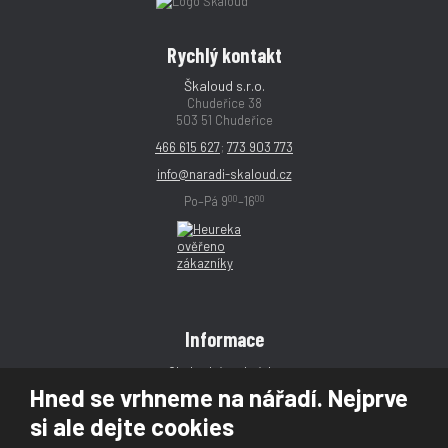
Rychlý kontakt
Škaloud s.r.o.
Chudeřice 38
503 51 Chudeřice
466 615 627
;
773 903 773
info@naradi-skaloud.cz
00
00
Po–Pá 9
–16
Informace
Obchodní podmínky
Hned se vrhneme na nářadí. Nejprve
Reklamace
si ale dejte cookies
Magazín