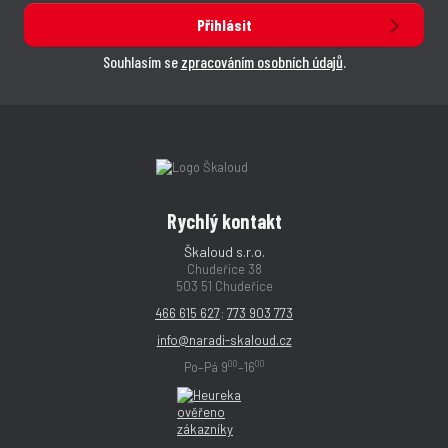
Přihlásit
Souhlasím se
zpracováním osobních údajů
.
Rychlý kontakt
Škaloud s.r.o.
Chudeřice 38
503 51 Chudeřice
466 615 627
;
773 903 773
info@naradi-skaloud.cz
00
00
Po–Pá 9
–16