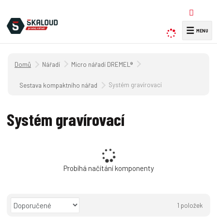
☰
V
y
h
Úvodní strana
Nářadí
Micro nářadí DREMEL®
l
e
Systém gravírovací
Sestava kompaktního nářadí
d
a
Systém gravírovací
t
Probíhá načítání komponenty
Ř
1
položek
a
O
T
Ř