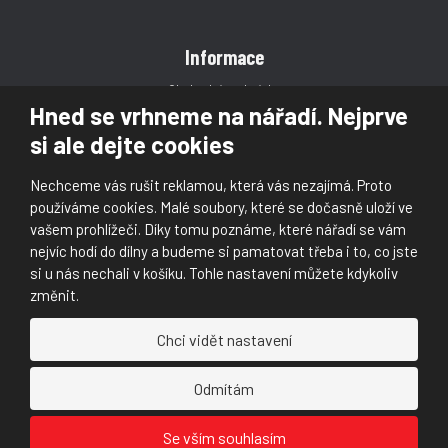
Informace
Obchodní podmínky
Hned se vrhneme na nářadí. Nejprve
Reklamace
si ale dejte cookies
Magazín
Poradna
Nechceme vás rušit reklamou, která vás nezajímá. Proto
Kontakt
používáme cookies. Malé soubory, které se dočasně uloží ve
vašem prohlížeči. Díky tomu poznáme, které nářadí se vám
nejvíc hodí do dílny a budeme si pamatovat třeba i to, co jste
si u nás nechali v košíku. Tohle nastavení můžete kdykoliv
změnit.
© 2026, Škaloud s.r.o.
Chci vidět nastavení
Prohlášení o přístupnosti
|
Ochrana osobních údajů (GDPR)
|
Mapa stránek
|
|
Nastavení cookies
Odmítám
Náš
Náš
Se vším souhlasím