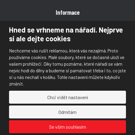
Informace
Obchodní podmínky
Hned se vrhneme na nářadí. Nejprve
Reklamace
si ale dejte cookies
Magazín
Poradna
Nechceme vás rušit reklamou, která vás nezajímá. Proto
Kontakt
používáme cookies. Malé soubory, které se dočasně uloží ve
vašem prohlížeči. Díky tomu poznáme, které nářadí se vám
nejvíc hodí do dílny a budeme si pamatovat třeba i to, co jste
si u nás nechali v košíku. Tohle nastavení můžete kdykoliv
změnit.
© 2026, Škaloud s.r.o.
Chci vidět nastavení
Prohlášení o přístupnosti
|
Ochrana osobních údajů (GDPR)
|
Mapa stránek
|
|
Nastavení cookies
Odmítám
Náš
Náš
Se vším souhlasím