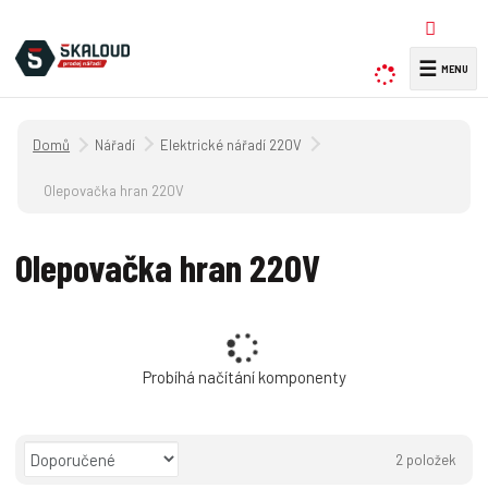
☰
V
y
h
Úvodní strana
Nářadí
Elektrické nářadí 220V
l
e
Olepovačka hran 220V
d
a
Olepovačka hran 220V
t
Probíhá načítání komponenty
Ř
2
položek
a
O
T
Ř