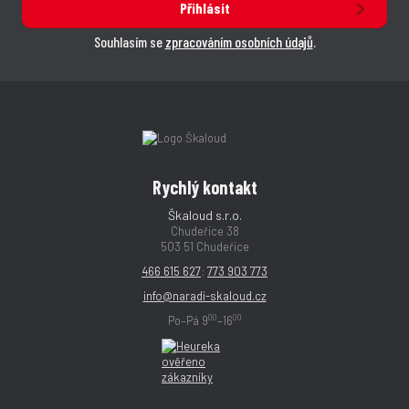
Přihlásit
Souhlasím se
zpracováním osobních údajů
.
Rychlý kontakt
Škaloud s.r.o.
Chudeřice 38
503 51 Chudeřice
466 615 627
;
773 903 773
info@naradi-skaloud.cz
00
00
Po–Pá 9
–16