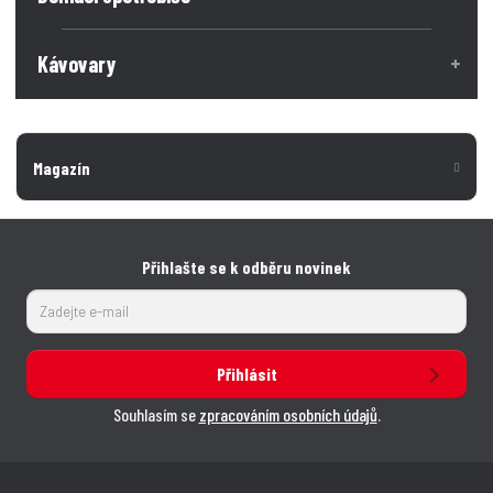
í
í
Kávovary
Magazín
Přihlašte se k odběru novinek
Přihlásit
Souhlasím se
zpracováním osobních údajů
.