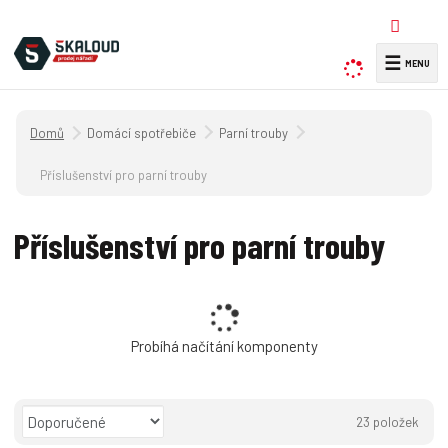
☰
V
y
h
Úvodní strana
Domácí spotřebiče
Parní trouby
l
e
Příslušenství pro parní trouby
d
a
Příslušenství pro parní trouby
t
Probíhá načítání komponenty
Ř
23
položek
a
O
T
Ř