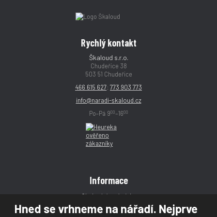
Rychlý kontakt
Škaloud s.r.o.
Chudeřice 38
503 51 Chudeřice
466 615 627
;
773 903 773
info@naradi-skaloud.cz
00
00
Po–Pá 9
–16
Informace
Obchodní podmínky
Hned se vrhneme na nářadí. Nejprve
Reklamace