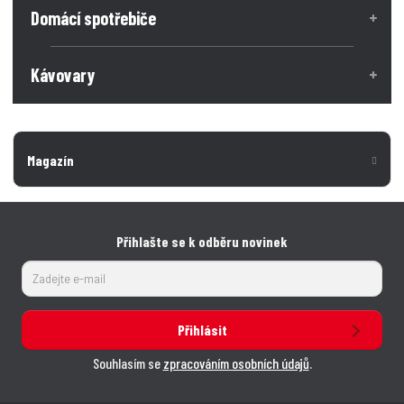
ž
e
ž
Domácí spotřebiče
s
s
t
t
t
v
v
Kávovary
í
í
Magazín
Přihlašte se k odběru novinek
Přihlásit
Souhlasím se
zpracováním osobních údajů
.