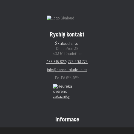
Rychlý kontakt
Škaloud s.r.o.
Chudeřice 38
503 51 Chudeřice
466 615 627
;
773 903 773
info@naradi-skaloud.cz
00
00
Po–Pá 9
–16
Informace
Obchodní podmínky