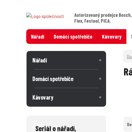
Autorizovaný prodejce Bosch,
Flex, Festool, PICA.
Nářadí
Domácí spotřebiče
Kávovary
Nářadí
Rá
Domácí spotřebiče
Kávovary
Do
Seriál o nářadí,