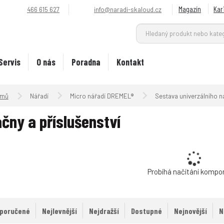
Magazín
Kar
466 615 627
info@naradi-skaloud.cz
Servis
O nás
Poradna
Kontakt
Úvodní strana
Nářadí
Micro nářadí DREMEL®
Sestava univerzálního n
čny a příslušenství
Probíhá načítání kompo
poručené
Nejlevnější
Nejdražší
Dostupné
Nejnovější
N