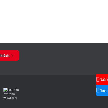
ihlásit
Náš 
Náš 