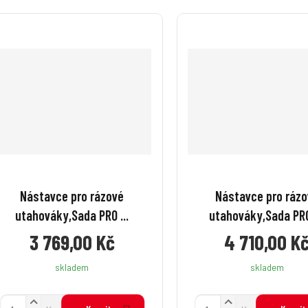
Nástavce pro rázové
Nástavce pro ráz
utahováky,Sada PRO ...
utahováky,Sada PRO 
3 769,00 Kč
4 710,00 K
skladem
skladem
N
N
Z
Z