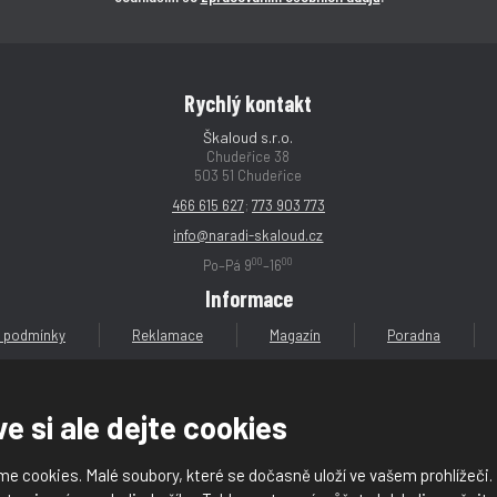
í
í
í
í
Rychlý kontakt
Škaloud s.r.o.
Chudeřice 38
503 51 Chudeřice
466 615 627
;
773 903 773
info@naradi-skaloud.cz
00
00
Po–Pá 9
–16
Informace
 podmínky
Reklamace
Magazín
Poradna
e si ale dejte cookies
e cookies. Malé soubory, které se dočasně uloží ve vašem prohlížeči.
loud s.r.o.