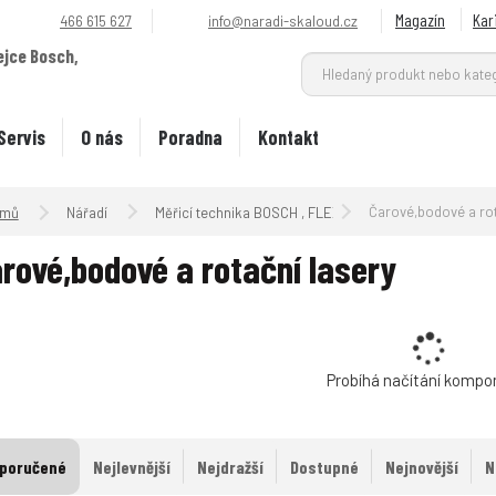
Magazín
Kar
466 615 627
info@naradi-skaloud.cz
ejce Bosch,
.
Servis
O nás
Poradna
Kontakt
Úvodní strana
Čarové,bodové a rotační l
Nářadí
Měřicí technika BOSCH , FLEX ,SOLA
rové,bodové a rotační lasery
Probíhá načítání kompo
poručené
Nejlevnější
Nejdražší
Dostupné
Nejnovější
N