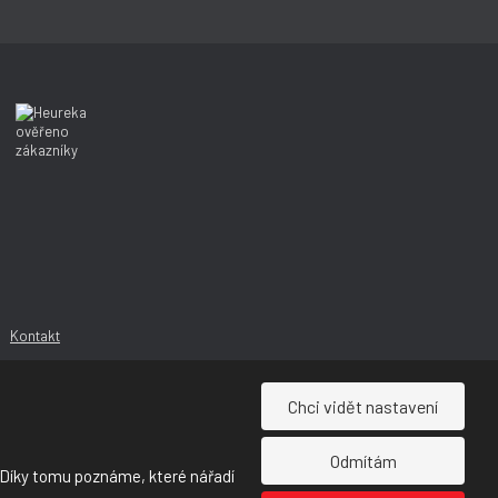
í
í
Kontakt
Chci vidět nastavení
Odmítám
 Díky tomu poznáme, které nářadí