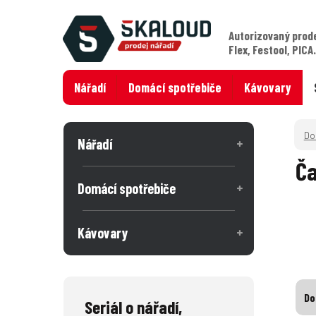
Autorizovaný prod
Flex, Festool, PICA
Nářadí
Domácí spotřebiče
Kávovary
Nářadí
Ča
Domácí spotřebiče
Kávovary
Do
Seriál o nářadí,