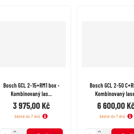
Bosch GCL 2-15+RM1 box -
Bosch GCL 2-50 C+R
Kombinovaný las...
Kombinovaný las
3 975,00 Kč
6 600,00 K
běžně do 7 dnů
běžně do 7 dnů
N
N
Z
Z