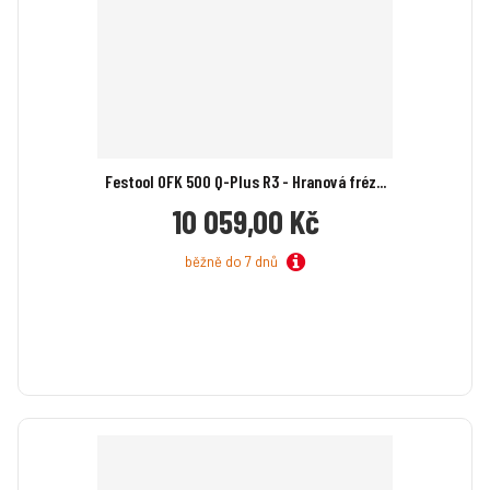
o
n
n
č
o
o
ž
e
ž
s
s
t
t
t
v
v
í
í
Festool OFK 500 Q-Plus R3 - Hranová fréz...
10 059,00 Kč
běžně do 7 dnů