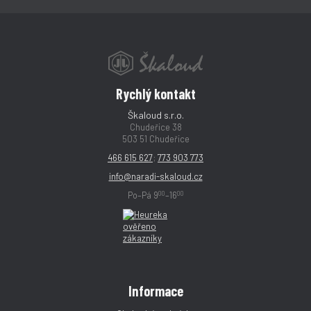
Rychlý kontakt
Škaloud s.r.o.
Chudeřice 38
503 51 Chudeřice
466 615 627
;
773 903 773
info@naradi-skaloud.cz
00
00
Po–Pá 9
–16
Informace