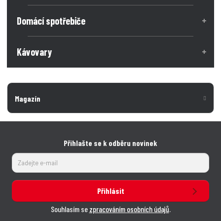
s
t
t
v
v
Domácí spotřebiče
í
í
Kávovary
Magazín
Přihlašte se k odběru novinek
Přihlásit
Souhlasím se
zpracováním osobních údajů
.