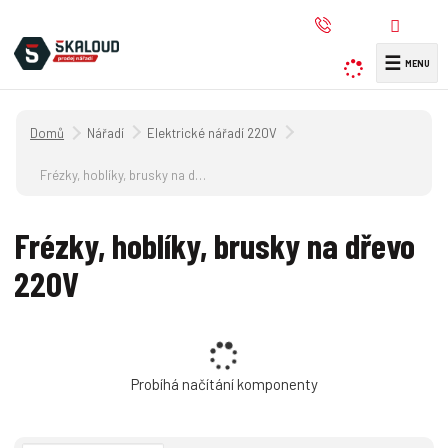
☰
V
y
h
Úvodní strana
Nářadí
Elektrické nářadí 220V
l
e
Frézky, hoblíky, brusky na dřevo 220V
d
a
Frézky, hoblíky, brusky na dřevo
t
220V
Probíhá načítání komponenty