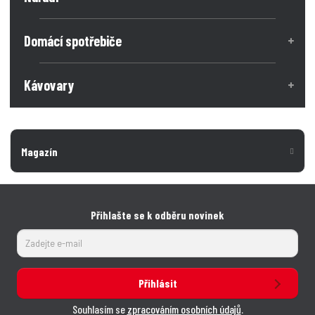
n
n
č
o
o
ž
e
ž
Domácí spotřebiče
s
s
t
t
t
v
v
Kávovary
í
í
Magazín
Přihlašte se k odběru novinek
Přihlásit
Souhlasím se
zpracováním osobních údajů
.