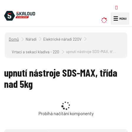
☰
V
y
h
Úvodní strana
Nářadí
Elektrické nářadí 220V
l
e
upnutí nástroje SDS-MAX, třída nad 5kg
Vrtací a sekací kladiva - 220 V
d
a
upnutí nástroje SDS-MAX, třída
t
nad 5kg
Probíhá načítání komponenty