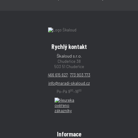
Rychlý kontakt
Škaloud s.r.o.
Chudeřice 38
503 51 Chudeřice
466 615 627
;
773 903 773
info@naradi-skaloud.cz
00
00
Po–Pá 9
–16
Informace