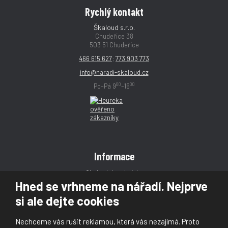
Rychlý kontakt
Škaloud s.r.o.
Chudeřice 38
503 51 Chudeřice
466 615 627
;
773 903 773
info@naradi-skaloud.cz
00
00
Po–Pá 9
–16
Informace
Obchodní podmínky
Hned se vrhneme na nářadí. Nejprve
Reklamace
si ale dejte cookies
Magazín
Poradna
Nechceme vás rušit reklamou, která vás nezajímá. Proto