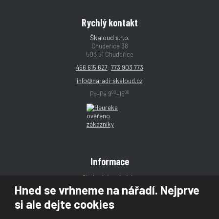
Rychlý kontakt
Škaloud s.r.o.
Chudeřice 38
503 51 Chudeřice
466 615 627
;
773 903 773
info@naradi-skaloud.cz
00
00
Po–Pá 9
–16
Informace
Obchodní podmínky
Hned se vrhneme na nářadí. Nejprve
Reklamace
si ale dejte cookies
Magazín
Poradna