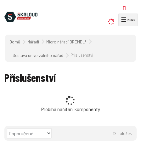
☰
V
y
h
Úvodní strana
Nářadí
Micro nářadí DREMEL®
l
e
Příslušenství
Sestava univerzálního nářadí
d
a
Příslušenství
t
Probíhá načítání komponenty
Ř
12
položek
a
O
T
Ř