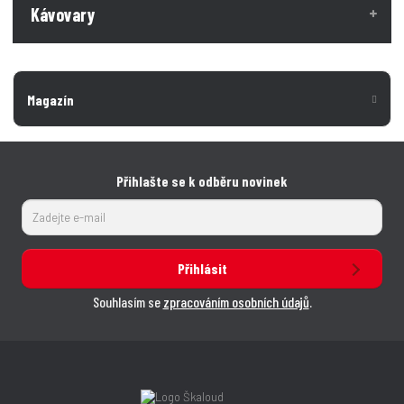
Kávovary
í
í
Magazín
Přihlašte se k odběru novinek
Přihlásit
Souhlasím se
zpracováním osobních údajů
.