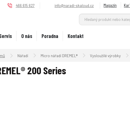
Magazín
Kar
466 615 627
info@naradi-skaloud.cz
Servis
O nás
Poradna
Kontakt
Úvodní strana
Nářadí
Micro nářadí DREMEL®
Vysloužilé výrobky
EMEL® 200 Series