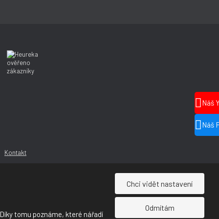
Náš 
Náš 
Kontakt
Chci vidět nastavení
Odmítám
 Díky tomu poznáme, které nářadí