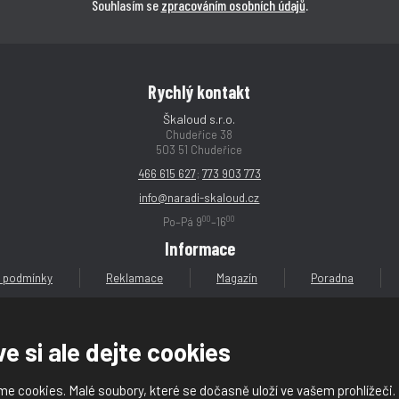
Souhlasím se
zpracováním osobních údajů
.
Rychlý kontakt
Škaloud s.r.o.
Chudeřice 38
503 51 Chudeřice
466 615 627
;
773 903 773
info@naradi-skaloud.cz
00
00
Po–Pá 9
–16
Informace
 podmínky
Reklamace
Magazín
Poradna
e si ale dejte cookies
e cookies. Malé soubory, které se dočasně uloží ve vašem prohlížeči.
loud s.r.o.