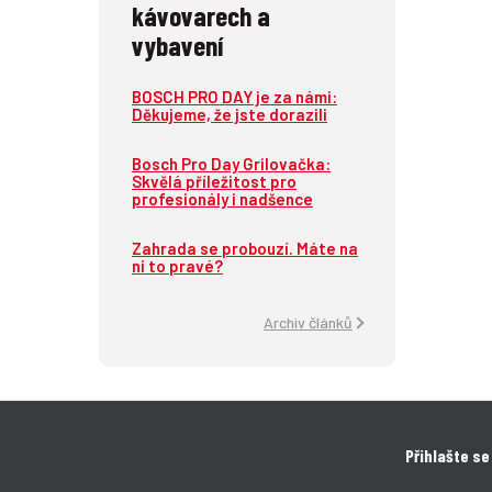
kávovarech a
vybavení
BOSCH PRO DAY je za námi:
Děkujeme, že jste dorazili
Bosch Pro Day Grilovačka:
Skvělá příležitost pro
profesionály i nadšence
Zahrada se probouzí. Máte na
ni to pravé?
Archiv článků
Přihlašte se