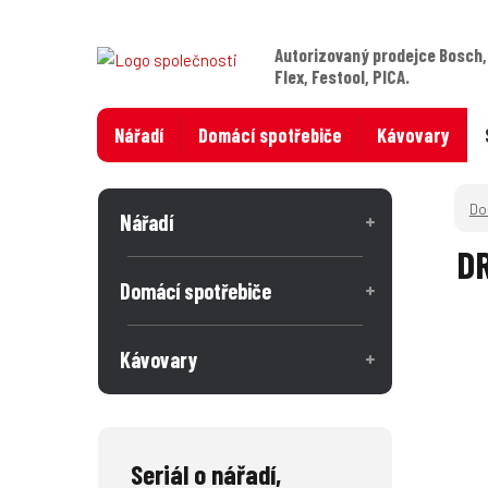
Autorizovaný prodejce Bosch,
Flex, Festool, PICA.
Nářadí
Domácí spotřebiče
Kávovary
Nářadí
DR
Domácí spotřebiče
Kávovary
Seriál o nářadí,