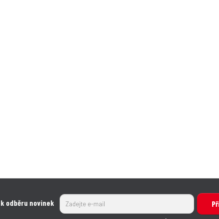
 k odběru novinek
Př