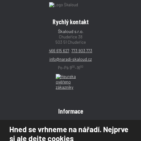
Rychlý kontakt
Škaloud s.r.o.
Chudeřice 38
503 51 Chudeřice
466 615 627
;
773 903 773
info@naradi-skaloud.cz
00
00
Po–Pá 9
–16
Informace
Obchodní podmínky
Hned se vrhneme na nářadí. Nejprve
Reklamace
si ale dejte cookies
Magazín