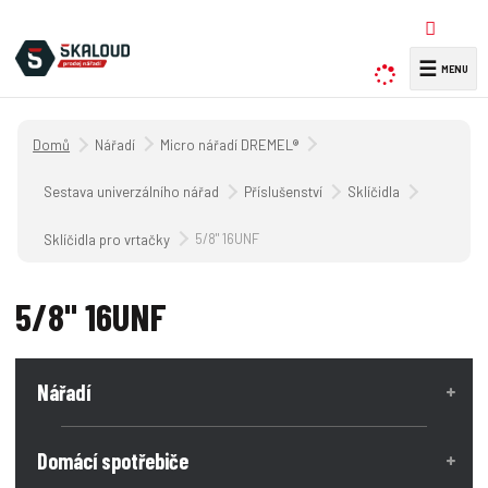
☰
V
y
h
Úvodní strana
Nářadí
Micro nářadí DREMEL®
l
e
Sestava univerzálního nářadí
Příslušenství
Sklíčidla
d
a
5/8" 16UNF
Sklíčidla pro vrtačky
t
5/8" 16UNF
Nářadí
Domácí spotřebiče