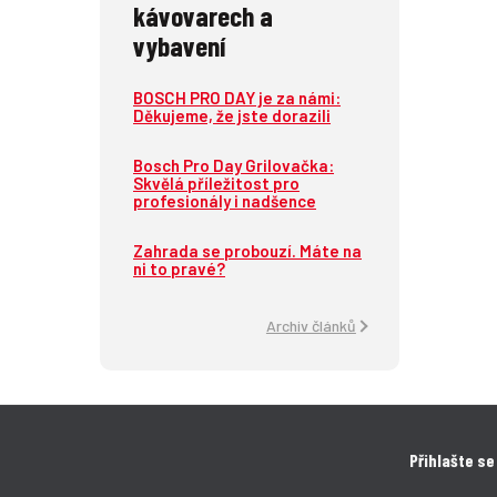
kávovarech a
vybavení
BOSCH PRO DAY je za námi:
Děkujeme, že jste dorazili
Bosch Pro Day Grilovačka:
Skvělá příležitost pro
profesionály i nadšence
Zahrada se probouzí. Máte na
ni to pravé?
Archiv článků
Přihlašte se