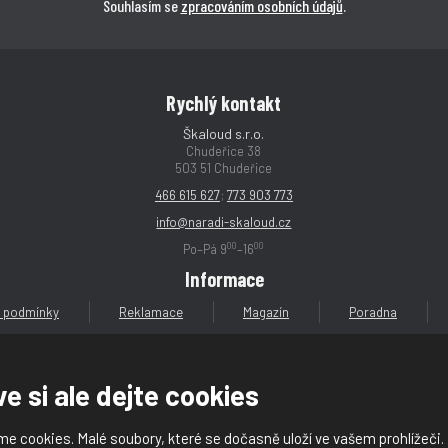
Souhlasím se
zpracováním osobních údajů
.
Rychlý kontakt
Škaloud s.r.o.
Chudeřice 38
503 51 Chudeřice
466 615 627
;
773 903 773
info@naradi-skaloud.cz
00
00
Po–Pá 9
–16
Informace
 podmínky
Reklamace
Magazín
Poradna
e si ale dejte cookies
e cookies. Malé soubory, které se dočasně uloží ve vašem prohlížeči.
loud s.r.o.