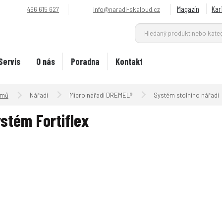
Magazín
Kar
466 615 627
info@naradi-skaloud.cz
Servis
O nás
Poradna
Kontakt
Úvodní strana
Nářadí
Micro nářadí DREMEL®
Systém stolního nářadí
stém Fortiflex