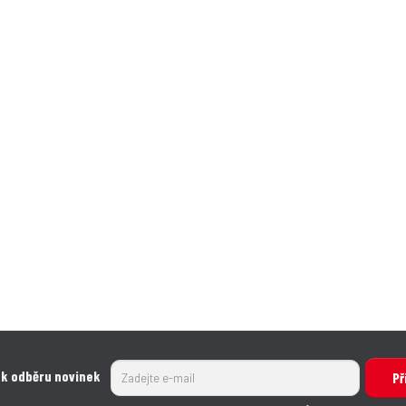
 k odběru novinek
Př