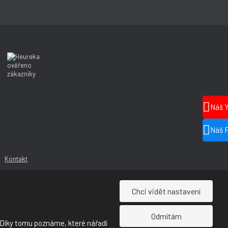
Náš 
Náš 
Kontakt
Chci vidět nastavení
Odmítám
 Díky tomu poznáme, které nářadí