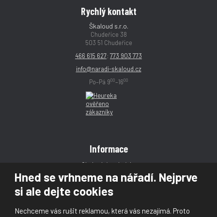
Rychlý kontakt
Škaloud s.r.o.
Chudeřice 38
503 51 Chudeřice
466 615 627
;
773 903 773
info@naradi-skaloud.cz
00
00
Po–Pá 9
–16
Informace
Obchodní podmínky
Hned se vrhneme na nářadí. Nejprve
Reklamace
si ale dejte cookies
Magazín
Poradna
Nechceme vás rušit reklamou, která vás nezajímá. Proto