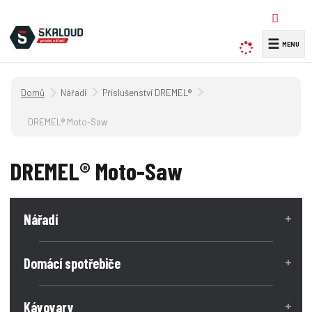
☰
V
y
h
Úvodní strana
Nářadí
Příslušenství DREMEL®
l
e
DREMEL® Moto-Saw
d
a
DREMEL® Moto-Saw
t
Nářadí
Domácí spotřebiče
Kávovary