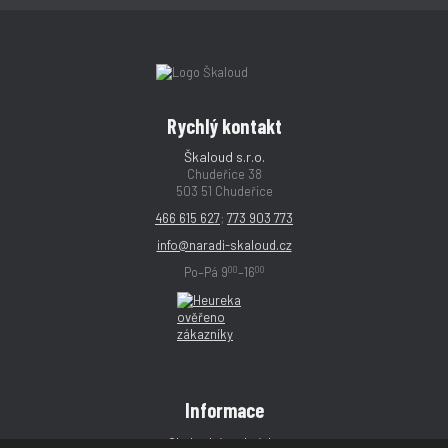
Rychlý kontakt
Škaloud s.r.o.
Chudeřice 38
503 51 Chudeřice
466 615 627
;
773 903 773
info@naradi-skaloud.cz
00
00
Po–Pá 9
–16
Informace
Obchodní podmínky