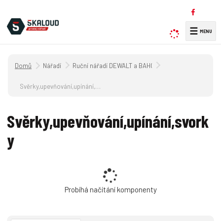
☰
V
y
h
Úvodní strana
Nářadí
Ruční nářadí DEWALT a BAHCO + příslušenství
l
e
Svěrky,upevňování,upínání,svorky
d
a
Svěrky,upevňování,upínání,svork
t
y
Probíhá načítání komponenty