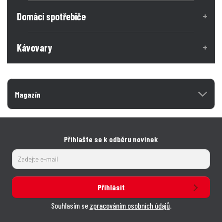
t
t
v
v
Domácí spotřebiče
í
í
Kávovary
Magazín
Přihlašte se k odběru novinek
Přihlásit
Souhlasím se
zpracováním osobních údajů
.