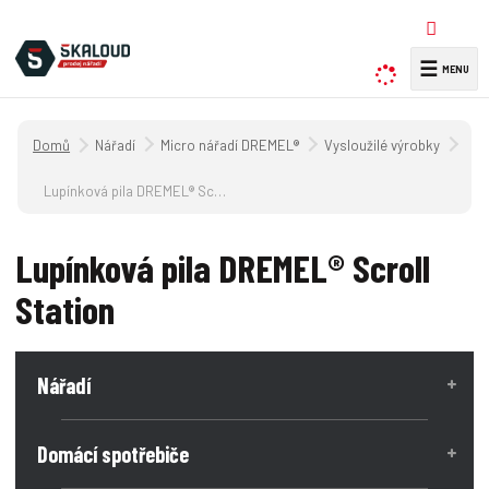
☰
V
y
h
Úvodní strana
Nářadí
Micro nářadí DREMEL®
Vysloužilé výrobky
l
e
Lupínková pila DREMEL® Scroll Station
d
a
Lupínková pila DREMEL® Scroll
t
Station
Nářadí
Domácí spotřebiče