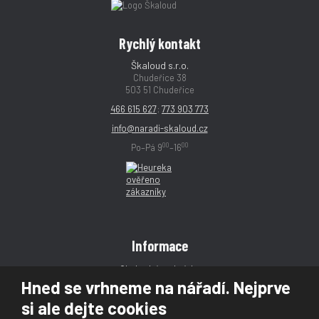
Rychlý kontakt
Škaloud s.r.o.
Chudeřice 38
503 51 Chudeřice
466 615 627
;
773 903 773
info@naradi-skaloud.cz
00
00
Po–Pá 9
–16
Informace
Obchodní podmínky
Hned se vrhneme na nářadí. Nejprve
Reklamace
si ale dejte cookies
Magazín