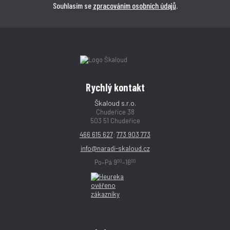
Souhlasím se
zpracováním osobních údajů
.
Rychlý kontakt
Škaloud s.r.o.
Chudeřice 38
503 51 Chudeřice
466 615 627
;
773 903 773
info@naradi-skaloud.cz
00
00
Po–Pá 9
–16