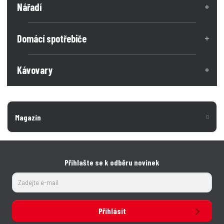
Nářadí
ž
e
ž
s
s
t
t
t
v
v
Domácí spotřebiče
í
í
Kávovary
Magazín
Přihlašte se k odběru novinek
Přihlásit