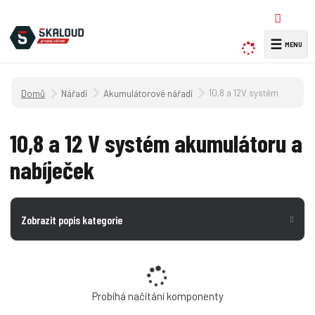
☰
V
y
h
Úvodní strana
10,8 a 12V systém
Nářadí
Akumulátorové nářadí
l
e
d
10,8 a 12 V systém akumulátoru a
a
nabíječek
t
Zobrazit popis kategorie
Probíhá načítání komponenty