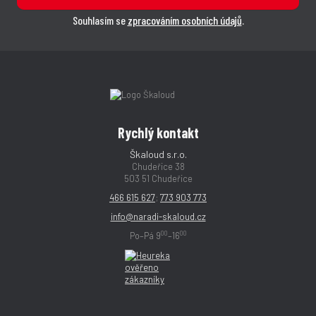
Souhlasím se
zpracováním osobních údajů
.
Rychlý kontakt
Škaloud s.r.o.
Chudeřice 38
503 51 Chudeřice
466 615 627
;
773 903 773
info@naradi-skaloud.cz
00
00
Po–Pá 9
–16