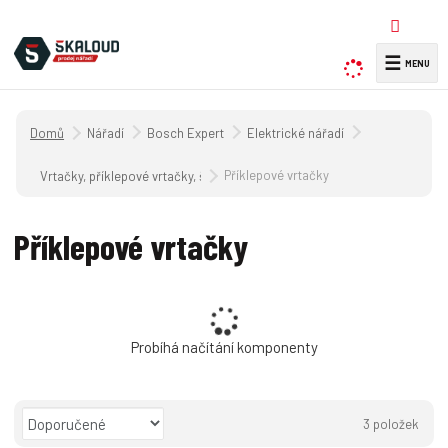
☰
V
y
h
Úvodní strana
Nářadí
Bosch Expert
Elektrické nářadí
l
e
Příklepové vrtačky
Vrtačky, příklepové vrtačky, šroubováky
d
a
Příklepové vrtačky
t
Probíhá načítání komponenty
Ř
3
položek
a
O
T
Ř