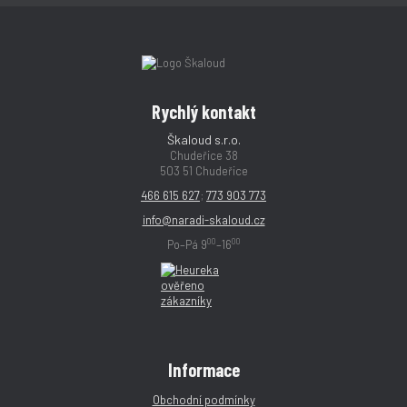
Rychlý kontakt
Škaloud s.r.o.
Chudeřice 38
503 51 Chudeřice
466 615 627
;
773 903 773
info@naradi-skaloud.cz
00
00
Po–Pá 9
–16
Informace
Obchodní podmínky