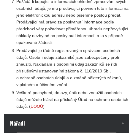
Požádá-li kupující o informacích ohledně zpracování svých
osobních údajů, je mu prodávající povinen tuto informaci na
jeho elektronickou adresu nebo písemně poštou předat.
Prodávající má právo za poskytnutí informace podle
předchozí věty požadovat přiměřenou úhradu nepřevyšující
náklady nezbytné na poskytnutí informací, a to v případě
opakované žádosti.
Prodávající je řádně registrovaným správcem osobních
údajů. Osobní údaje zákazníků jsou zabezpečeny proti
zneužití. Nakládání s osobními údaji zákazníků se řídí
příslušnými ustanoveními zákona č.
110/2019
Sb.,
o ochraně osobních údajů a o změně některých zákonů,
v platném a účinném znění.
Veškeré pochybení, dotazy, únik nebo zneužití osobních
údajů můžete hlásit na příslušný Úřad na ochranu osobních
údajů. (
ÚOOÚ
)
Nářadí