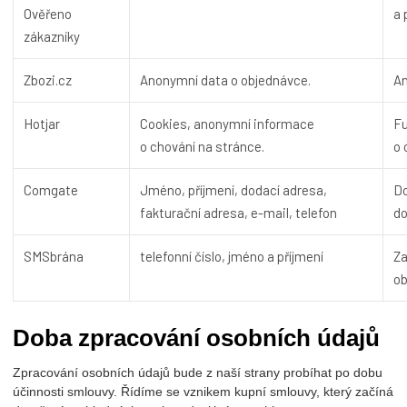
Ověřeno
a 
zákazníky
Zbozi.cz
Anonymní data o objednávce.
An
Hotjar
Cookies, anonymní informace
Fu
o chování na stránce.
o 
Comgate
Jméno, příjmení, dodací adresa,
Do
fakturační adresa, e-mail, telefon
d
SMSbrána
telefonní číslo, jméno a příjmení
Za
o
Doba zpracování osobních údajů
Zpracování osobních údajů bude z naší strany probíhat po dobu
účinnosti smlouvy. Řídíme se vznikem kupní smlouvy, který začíná