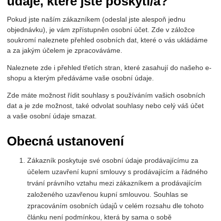
údaje, které jste poskytl/a?
Pokud jste naším zákazníkem (odeslal jste alespoň jednu
objednávku), je vám zpřístupněn osobní účet. Zde v záložce
soukromí naleznete přehled osobních dat, které o vás ukládáme
a za jakým účelem je zpracováváme.
Naleznete zde i přehled třetích stran, které zasahují do našeho e-
shopu a kterým předáváme vaše osobní údaje.
Zde máte možnost řídit souhlasy s používáním vašich osobních
dat a je zde možnost, také odvolat souhlasy nebo celý váš účet
a vaše osobní údaje smazat.
Obecná ustanovení
Zákazník poskytuje své osobní údaje prodávajícímu za
účelem uzavření kupní smlouvy s prodávajícím a řádného
trvání právního vztahu mezi zákazníkem a prodávajícím
založeného uzavřenou kupní smlouvou. Souhlas se
zpracováním osobních údajů v celém rozsahu dle tohoto
článku není podmínkou, která by sama o sobě