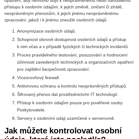
opatření, aby nemohlo dojít k neoprávněnému nebo nahodilému
přístupu k osobním údajům, k jejich změně, zničení či ztrátě,
neoprávněným přenosům, k jejich jinému neoprávněnému
zpracování, jakož i k jinému zneužití osobních údajů.
Anonymizace osobních údajů.
Schopnost obnovit dostupnost osobních údajů a přístup
k nim včas a v případě fyzických či technických incidentů.
Proces pravidelného testování, posuzování a hodnocení
účinnosti zavedených technických a organizačních opatření
pro zajištění bezpečnosti zpracování.
Víceúrovňový firewall.
Antivirovou ochranu a kontrolu neoprávněných přístupů.
Šifrovaný přenos dat prostřednictvím IT technologií.
Přístup k osobním údajům pouze pro pověřené osoby
Poskytovatele.
Servery s osobními údaji uzamčené v serverovně.
Jak můžete kontrolovat osobní