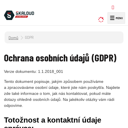
☰
V
y
h
Úvodní strana
GDPR
l
e
d
Ochrana osobních údajů (GDPR)
a
t
Verze dokumentu: 1.1.2018_001
Tento dokument popisuje, jakým způsobem používáme
a zpracováváme osobní údaje, které jste nám poskytl/a. Najdete
zde také informace o tom, jak nás kontaktovat, pokud máte
dotazy ohledně osobních údajů. Na jakékoliv otázky vám rádi
odpovíme.
Totožnost a kontaktní údaje