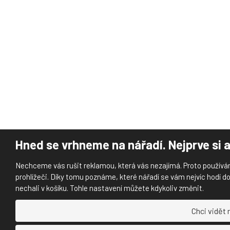
Hned se vrhneme na nářadí. Nejprve si a
Nechceme vás rušit reklamou, která vás nezajímá. Proto používá
prohlížeči. Díky tomu poznáme, které nářadí se vám nejvíc hodí do
nechali v košíku. Tohle nastavení můžete kdykoliv změnit.
Chci vidět 