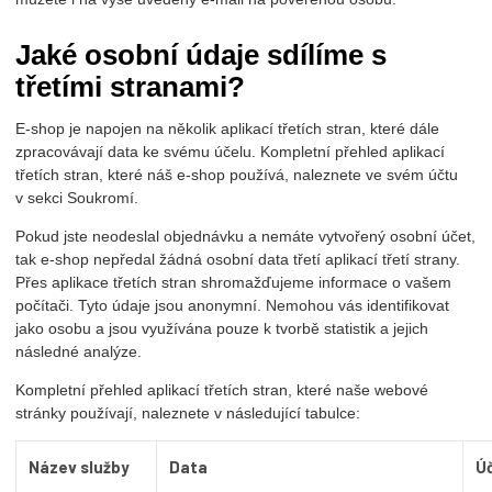
Jaké osobní údaje sdílíme s
třetími stranami?
E-shop je napojen na několik aplikací třetích stran, které dále
zpracovávají data ke svému účelu. Kompletní přehled aplikací
třetích stran, které náš e-shop používá, naleznete ve svém účtu
v sekci Soukromí.
Pokud jste neodeslal objednávku a nemáte vytvořený osobní účet,
tak e-shop nepředal žádná osobní data třetí aplikací třetí strany.
Přes aplikace třetích stran shromažďujeme informace o vašem
počítači. Tyto údaje jsou anonymní. Nemohou vás identifikovat
jako osobu a jsou využívána pouze k tvorbě statistik a jejich
následné analýze.
Kompletní přehled aplikací třetích stran, které naše webové
stránky používají, naleznete v následující tabulce:
Název služby
Data
Ú