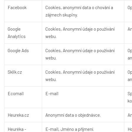
Facebook
Cookies, anonymní data o chování a
Op
zájmech skupiny.
Google
Cookies, Anonymní údaje o používání
An
Analytics
webu.
Google Ads
Cookies, Anonymní údaje o používání
Op
webu.
an
Sklik.cz
Cookies, Anonymní údaje o používání
Op
webu.
an
Ecomail
E-mail
Sp
k
Heureka.cz
Anonymní data o objednávce.
An
Heuréka -
E-mail, Jméno a příjmení.
Ho