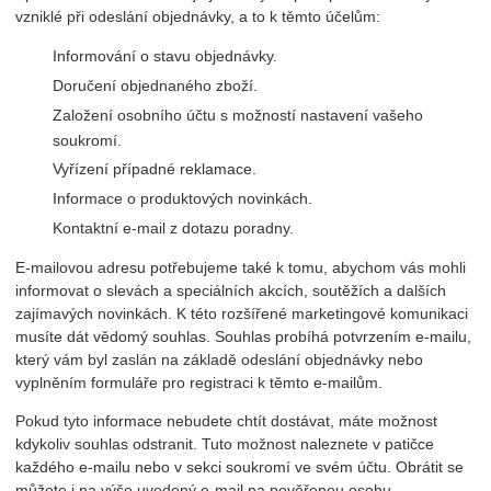
vzniklé při odeslání objednávky, a to k těmto účelům:
Informování o stavu objednávky.
Doručení objednaného zboží.
Založení osobního účtu s možností nastavení vašeho
soukromí.
Vyřízení případné reklamace.
Informace o produktových novinkách.
Kontaktní e-mail z dotazu poradny.
E-mailovou adresu potřebujeme také k tomu, abychom vás mohli
informovat o slevách a speciálních akcích, soutěžích a dalších
zajímavých novinkách. K této rozšířené marketingové komunikaci
musíte dát vědomý souhlas. Souhlas probíhá potvrzením e-mailu,
který vám byl zaslán na základě odeslání objednávky nebo
vyplněním formuláře pro registraci k těmto e-mailům.
Pokud tyto informace nebudete chtít dostávat, máte možnost
kdykoliv souhlas odstranit. Tuto možnost naleznete v patičce
každého e-mailu nebo v sekci soukromí ve svém účtu. Obrátit se
můžete i na výše uvedený e-mail na pověřenou osobu.