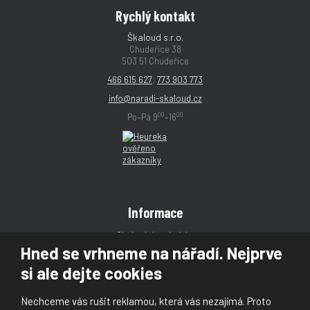
Rychlý kontakt
Škaloud s.r.o.
Chudeřice 38
503 51 Chudeřice
466 615 627
;
773 903 773
info@naradi-skaloud.cz
00
00
Po–Pá 9
–16
Informace
Obchodní podmínky
Hned se vrhneme na nářadí. Nejprve
Reklamace
si ale dejte cookies
Magazín
Poradna
Nechceme vás rušit reklamou, která vás nezajímá. Proto