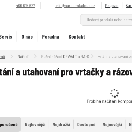
Magazín
Kar
466 615 627
info@naradi-skaloud.cz
Servis
O nás
Poradna
Kontakt
Úvodní strana
vrtání a utahovaní pro vrtačky a rázové 
Nářadí
Ruční nářadí DEWALT a BAHCO + příslušenství
tání a utahovaní pro vrtačky a ráz
Probíhá načítání kompo
poručené
Nejlevnější
Nejdražší
Dostupné
Nejnovější
N