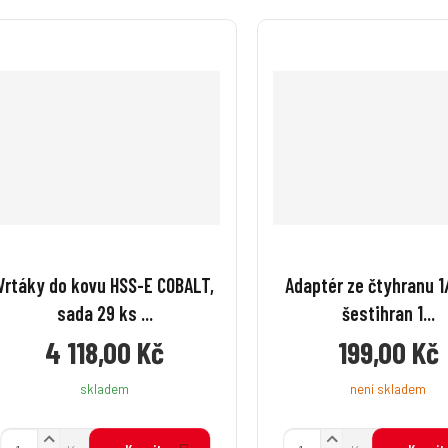
Vrtáky do kovu HSS-E COBALT,
Adaptér ze čtyhranu 1/
sada 29 ks ...
šestihran 1...
4 118,00 Kč
199,00 Kč
skladem
není skladem
N
N
Z
Z