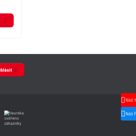
ihlásit
Náš 
Náš 