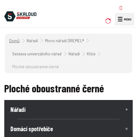
☰
V
y
h
Úvodní strana
Nářadí
Micro nářadí DREMEL®
l
e
Sestava univerzálního nářadí
Nářadí
Klíče
d
a
Ploché oboustranné černé
t
Ploché oboustranné černé
Nářadí
Domácí spotřebiče