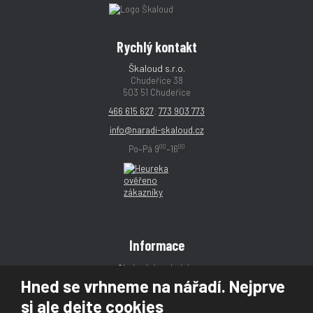
Rychlý kontakt
Škaloud s.r.o.
Chudeřice 38
503 51 Chudeřice
466 615 627
;
773 903 773
info@naradi-skaloud.cz
00
00
Po–Pá 9
–16
Informace
Obchodní podmínky
Hned se vrhneme na nářadí. Nejprve
Reklamace
si ale dejte cookies
Magazín