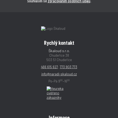
Souhlasím se
zpracováním osobních údajů
.
Rychlý kontakt
Škaloud s.r.o.
Chudeřice 38
503 51 Chudeřice
466 615 627
;
773 903 773
info@naradi-skaloud.cz
00
00
Po–Pá 9
–16
Informace