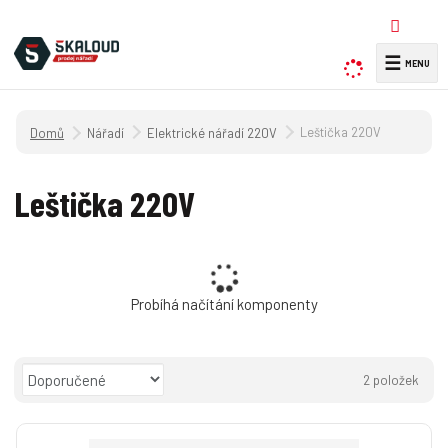
☰
V
y
h
Úvodní strana
Leštička 220V
Nářadí
Elektrické nářadí 220V
l
e
d
Leštička 220V
a
t
Probíhá načítání komponenty
Ř
2
položek
a
O
T
Ř
z
b
a
á
e