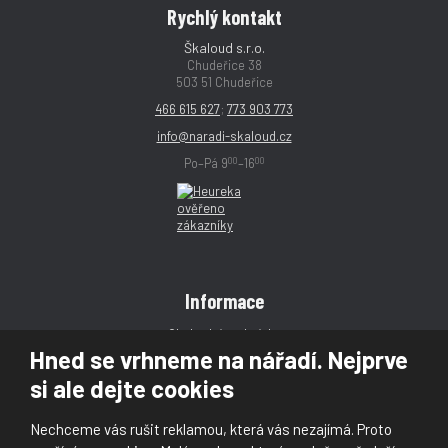
Rychlý kontakt
Škaloud s.r.o.
Chudeřice 38
503 51 Chudeřice
466 615 627
;
773 903 773
info@naradi-skaloud.cz
00
00
Po–Pá 9
–16
Informace
Obchodní podmínky
Hned se vrhneme na nářadí. Nejprve
Reklamace
si ale dejte cookies
Magazín
Poradna
Nechceme vás rušit reklamou, která vás nezajímá. Proto
Kontakt