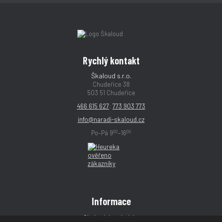
Rychlý kontakt
Škaloud s.r.o.
Chudeřice 38
503 51 Chudeřice
466 615 627
;
773 903 773
info@naradi-skaloud.cz
00
00
Po–Pá 9
–16
Informace
Obchodní podmínky