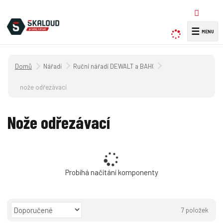
☰
V
y
h
Úvodní strana
Nářadí
Ruční nářadí DEWALT a BAHCO + příslušenství
l
e
nože odřezávací
d
a
Nože odřezávací
t
Probíhá načítání komponenty
Ř
7
položek
a
O
T
Ř