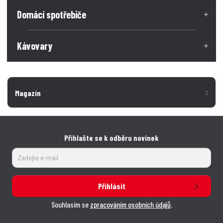
ž
e
ž
Domácí spotřebiče
s
s
t
t
t
v
v
Kávovary
í
í
Magazín
Přihlašte se k odběru novinek
Přihlásit
Souhlasím se
zpracováním osobních údajů
.