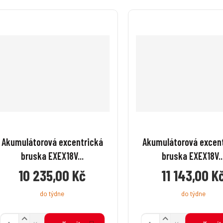
Akumulátorová excentrická
Akumulátorová excen
bruska EXEX18V...
bruska EXEX18V..
10 235,00 Kč
11 143,00 K
do týdne
do týdne
N
N
Z
Z