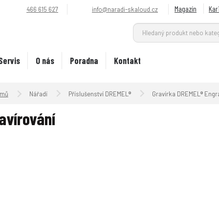
Magazín
Kar
466 615 627
info@naradi-skaloud.cz
Servis
O nás
Poradna
Kontakt
Úvodní strana
Nářadí
Příslušenství DREMEL®
Gravírka DREMEL® Engr
avírování