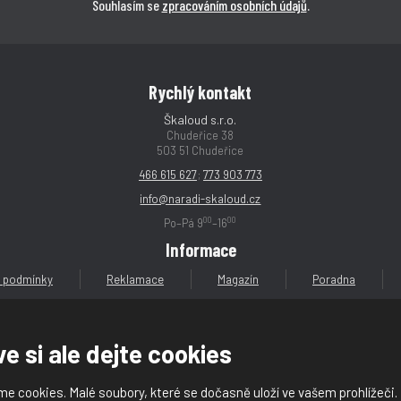
Souhlasím se
zpracováním osobních údajů
.
Rychlý kontakt
Škaloud s.r.o.
Chudeřice 38
503 51 Chudeřice
466 615 627
;
773 903 773
info@naradi-skaloud.cz
00
00
Po–Pá 9
–16
Informace
 podmínky
Reklamace
Magazín
Poradna
e si ale dejte cookies
e cookies. Malé soubory, které se dočasně uloží ve vašem prohlížeči.
loud s.r.o.