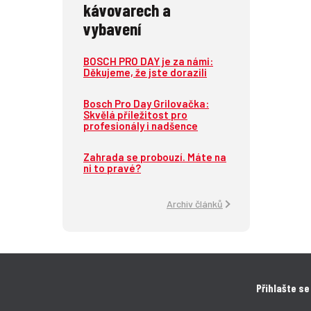
kávovarech a
vybavení
BOSCH PRO DAY je za námi:
Děkujeme, že jste dorazili
Bosch Pro Day Grilovačka:
Skvělá příležitost pro
profesionály i nadšence
Zahrada se probouzí. Máte na
ni to pravé?
Archiv článků
Přihlašte se