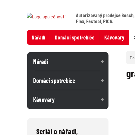
Autorizovaný prodejce Bosch,
Flex, Festool, PICA.
Nářadí
Domácí spotřebiče
Kávovary
Nářadí
gr
Domácí spotřebiče
Kávovary
Seriál o nářadí,