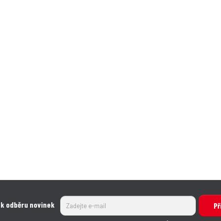
 k odběru novinek
Př