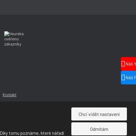
Náš 
Náš 
Kontakt
Chci vidět nastavení
Odmítám
 Díky tomu poznáme, které nářadí