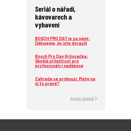
Seriál o nářadí,
kávovarech a
vybavení
BOSCH PRO DAY je za námi:
Děkujeme, že jste dorazili
Bosch Pro Day Grilovačka:
Skvělá příležitost pro
profesionály i nadšence
Zahrada se probouzí. Máte na
ni to pravé?
Archiv článků