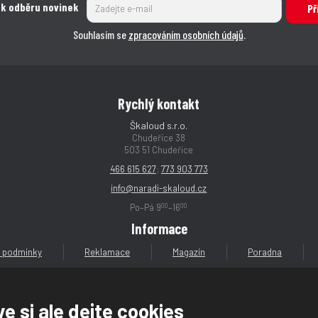
 k odběru novinek
Př
Souhlasím se
zpracováním osobních údajů
.
Rychlý kontakt
Škaloud s.r.o.
Chudeřice 38
503 51 Chudeřice
466 615 627
;
773 903 773
info@naradi-skaloud.cz
00
00
Po–Pá 9
–16
Informace
 podmínky
Reklamace
Magazín
Poradna
e si ale dejte cookies