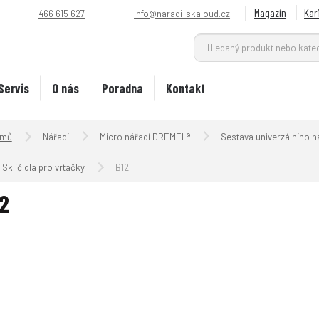
Magazín
Kar
466 615 627
info@naradi-skaloud.cz
Servis
O nás
Poradna
Kontakt
Úvodní strana
Nářadí
Micro nářadí DREMEL®
Sestava univerzálního n
B12
Sklíčidla pro vrtačky
2