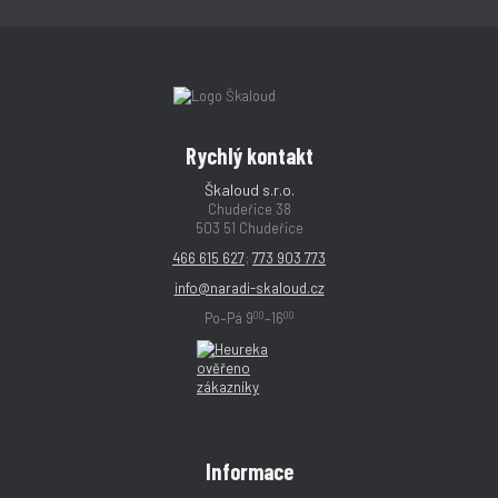
Rychlý kontakt
Škaloud s.r.o.
Chudeřice 38
503 51 Chudeřice
466 615 627
;
773 903 773
info@naradi-skaloud.cz
00
00
Po–Pá 9
–16
Informace