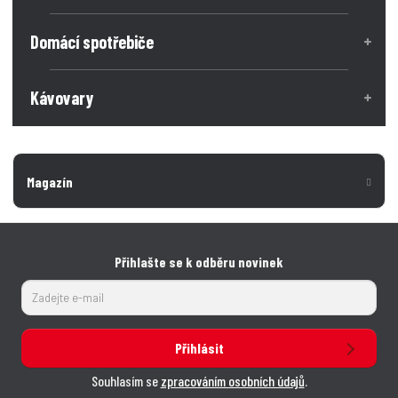
č
o
o
ž
e
ž
Domácí spotřebiče
s
s
t
t
t
v
v
Kávovary
í
í
Magazín
Přihlašte se k odběru novinek
Přihlásit
Souhlasím se
zpracováním osobních údajů
.