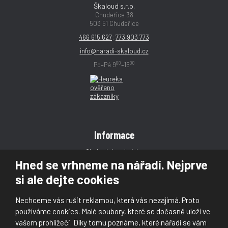
Škaloud s.r.o.
Chudeřice 38
503 51 Chudeřice
466 615 627
;
773 903 773
info@naradi-skaloud.cz
00
00
Po–Pá 9
–16
Informace
Obchodní podmínky
Hned se vrhneme na nářadí. Nejprve
Reklamace
si ale dejte cookies
Magazín
Poradna
Nechceme vás rušit reklamou, která vás nezajímá. Proto
Kontakt
používáme cookies. Malé soubory, které se dočasně uloží ve
vašem prohlížeči. Díky tomu poznáme, které nářadí se vám