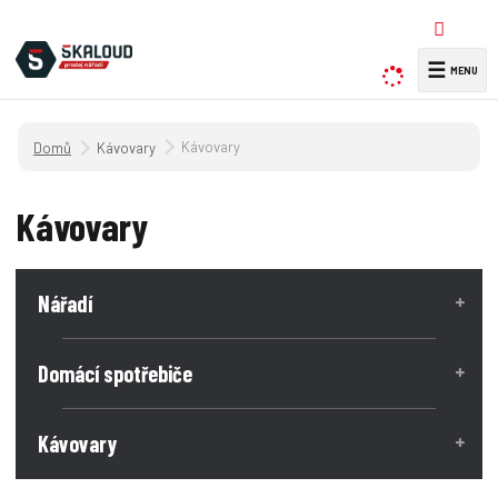
☰
V
y
h
Úvodní strana
Kávovary
Kávovary
l
e
d
Kávovary
a
t
Nářadí
Domácí spotřebiče
Kávovary