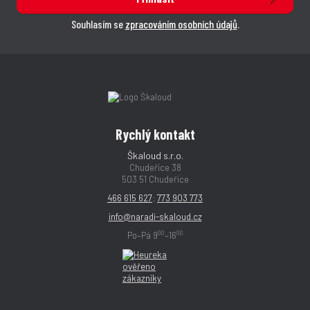
Souhlasím se
zpracováním osobních údajů
.
Rychlý kontakt
Škaloud s.r.o.
Chudeřice 38
503 51 Chudeřice
466 615 627
;
773 903 773
info@naradi-skaloud.cz
00
00
Po–Pá 9
–16