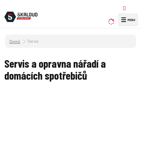
☰
V
y
h
Úvodní strana
Servis
l
e
d
Servis a opravna nářadí a
a
domácích spotřebičů
t