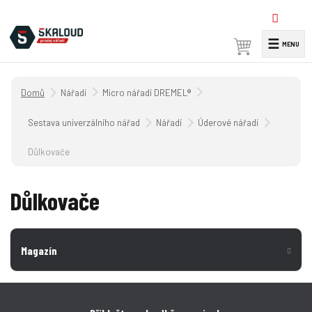
☰
V
y
h
Úvodní strana
Nářadí
Micro nářadí DREMEL®
l
e
Sestava univerzálního nářadí
Nářadí
Úderové nářadí
d
a
Důlkovače
t
Důlkovače
Magazín