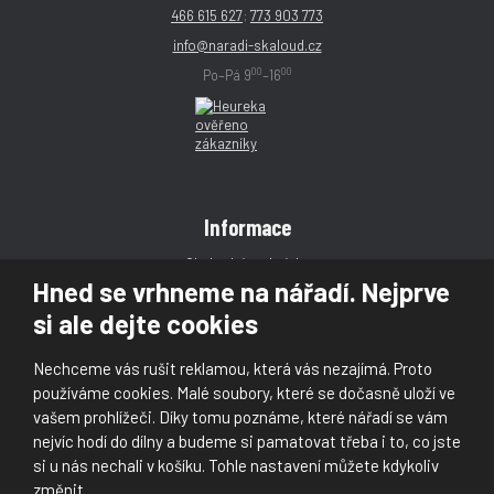
466 615 627
;
773 903 773
info@naradi-skaloud.cz
00
00
Po–Pá 9
–16
Informace
Obchodní podmínky
Hned se vrhneme na nářadí. Nejprve
Reklamace
si ale dejte cookies
Magazín
Poradna
Nechceme vás rušit reklamou, která vás nezajímá. Proto
Kontakt
používáme cookies. Malé soubory, které se dočasně uloží ve
vašem prohlížeči. Díky tomu poznáme, které nářadí se vám
nejvíc hodí do dílny a budeme si pamatovat třeba i to, co jste
si u nás nechali v košíku. Tohle nastavení můžete kdykoliv
změnit.