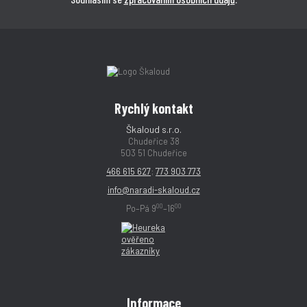
Rychlý kontakt
Škaloud s.r.o.
Chudeřice 38
503 51 Chudeřice
466 615 627
;
773 903 773
info@naradi-skaloud.cz
00
00
Po–Pá 9
–16
Informace