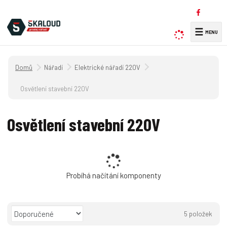
☰
V
y
h
Úvodní strana
Nářadí
Elektrické nářadí 220V
l
e
Osvětlení stavební 220V
d
a
Osvětlení stavební 220V
t
Probíhá načítání komponenty
Ř
5
položek
a
O
T
Ř