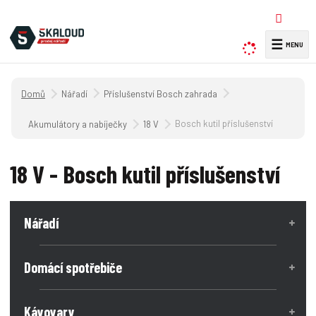
☰
V
y
h
Úvodní strana
Nářadí
Příslušenství Bosch zahrada
l
e
Bosch kutil příslušenství
Akumulátory a nabíječky
18 V
d
a
18 V - Bosch kutil příslušenství
t
Nářadí
Domácí spotřebiče
Kávovary