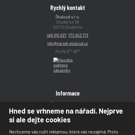
Rychlý kontakt
Škaloud s.r.o.
Chudeřice 38
503 51 Chudeřice
466 615 627
;
773 903 773
info@naradi-skaloud.cz
00
00
Po–Pá 9
–16
Informace
Obchodní podmínky
Hned se vrhneme na nářadí. Nejprve
Reklamace
si ale dejte cookies
Magazín
Poradna
Nechceme vás rušit reklamou, která vás nezajímá. Proto