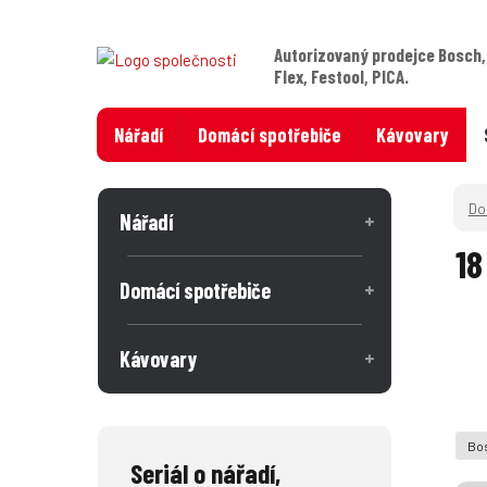
Autorizovaný prodejce Bosch,
Flex, Festool, PICA.
Nářadí
Domácí spotřebiče
Kávovary
Nářadí
18
Domácí spotřebiče
Kávovary
Bos
Seriál o nářadí,