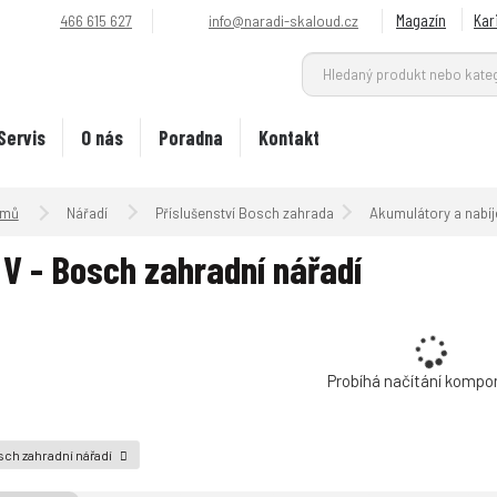
Magazín
Kar
466 615 627
info@naradi-skaloud.cz
Servis
O nás
Poradna
Kontakt
Úvodní strana
Nářadí
Příslušenství Bosch zahrada
Akumulátory a nabí
 V - Bosch zahradní nářadí
Probíhá načítání kompo
ch zahradní nářadí